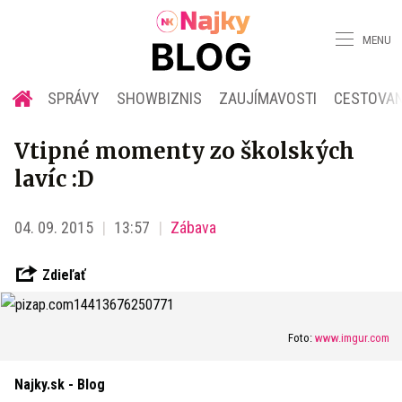
MENU
SPRÁVY
SHOWBIZNIS
ZAUJÍMAVOSTI
CESTOVAN
Vtipné momenty zo školských
lavíc :D
04. 09. 2015
13:57
Zábava
Zdieľať
Foto:
www.imgur.com
Najky.sk - Blog