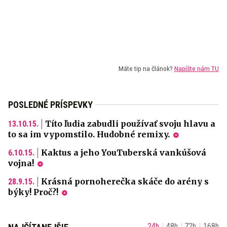
Máte tip na článok?
Napíšte nám TU
POSLEDNÉ PRÍSPEVKY
Títo ľudia zabudli používať svoju hlavu a
13.10.15.
to sa im vypomstilo. Hudobné remixy.
Kaktus a jeho YouTuberská vankúšová
6.10.15.
vojna!
Krásná pornoherečka skáče do arény s
28.9.15.
býky! Proč?!
24h
48h
72h
168h