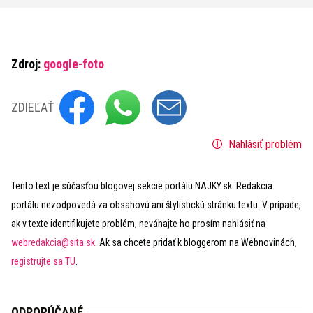
Zdroj:
google-foto
ZDIEĽAŤ
Nahlásiť problém
Tento text je súčasťou blogovej sekcie portálu NAJKY.sk. Redakcia
portálu nezodpovedá za obsahovú ani štylistickú stránku textu. V prípade,
ak v texte identifikujete problém, neváhajte ho prosím nahlásiť na
webredakcia@sita.sk
. Ak sa chcete pridať k bloggerom na Webnovinách,
registrujte sa TU
.
ODPORÚČANÉ