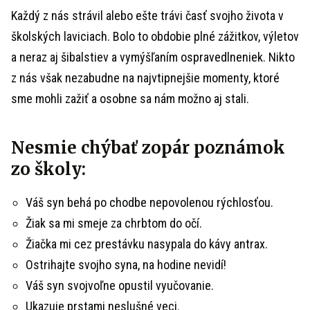
Každý z nás strávil alebo ešte trávi časť svojho života v
školských laviciach. Bolo to obdobie plné zážitkov, výletov
a neraz aj šibalstiev a vymýšľaním ospravedlneniek. Nikto
z nás však nezabudne na najvtipnejšie momenty, ktoré
sme mohli zažiť a osobne sa nám možno aj stali.
Nesmie chýbať zopár poznámok
zo školy:
Váš syn behá po chodbe nepovolenou rýchlosťou.
Žiak sa mi smeje za chrbtom do očí.
Žiačka mi cez prestávku nasypala do kávy antrax.
Ostrihajte svojho syna, na hodine nevidí!
Váš syn svojvoľne opustil vyučovanie.
Ukazuje prstami neslušné veci.