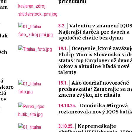
enú
príchuťami
 tam
a
Valentín v znamení IQOS
3.2.
Najkrajší darček pre dvoch a
vlak
spoločné chvíle bez dymu
Ocenenie, ktoré zaväzuj
19.1.
ých
Philip Morris Slovensko si dr
status Top Employer už dvan
rokov a aktuálne hľadá nové
talenty
vá
Ako dodržať novoročné
15.1.
oskoro
predsavzatia? Zamerajte sa n
elá
zmenu zvyku, nie rituálu
rov
Dominika Mirgová
14.10.25.
i
roztancovala nový IQOS butik
Nepremeškajte
3.10.25.