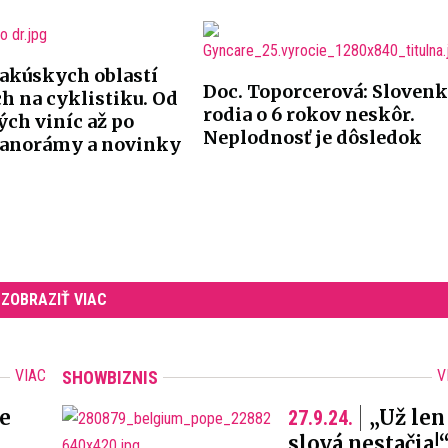
rakúskych oblastí
Doc. Toporcerová: Sloven
h na cyklistiku. Od
rodia o 6 rokov neskôr.
ch viníc až po
Neplodnosť je dôsledok
panorámy a novinky
ZOBRAZIŤ VIAC
VIAC
V
SHOWBIZNIS
e
„Už len
27.9.24.
slová nestačia!