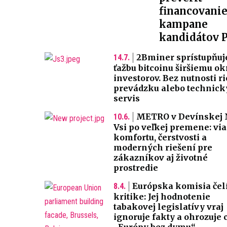
financovani
kampane
kandidátov 
2Bminer sprístupňuj
14.7.
ťažbu bitcoinu širšiemu o
investorov. Bez nutnosti ri
prevádzku alebo technick
servis
METRO v Devínskej 
10.6.
Vsi po veľkej premene: via
komfortu, čerstvosti a
moderných riešení pre
zákazníkov aj životné
prostredie
Európska komisia čel
8.4.
kritike: Jej hodnotenie
tabakovej legislatívy vraj
ignoruje fakty a ohrozuje c