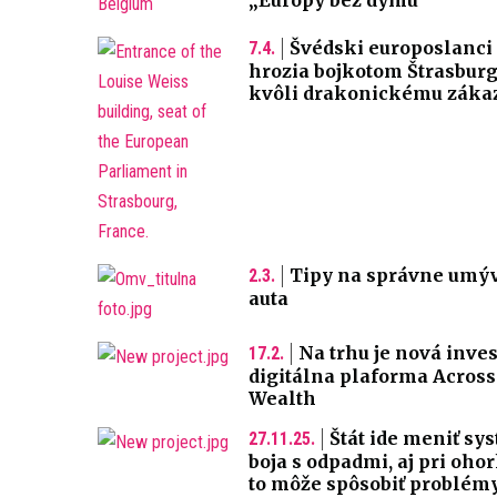
„Európy bez dymu“
Švédski europoslanci
7.4.
hrozia bojkotom Štrasbur
kvôli drakonickému záka
Tipy na správne umý
2.3.
auta
Na trhu je nová inve
17.2.
digitálna plaforma Across
Wealth
Štát ide meniť sy
27.11.25.
boja s odpadmi, aj pri oho
to môže spôsobiť problém