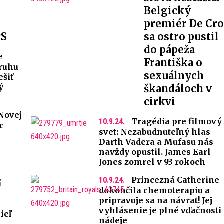
e
Belgický
premiér De Cr
PS
sa ostro pustil
do pápeža
e
Františka o
kruhu
sexuálnych
ešiť
ý
škandáloch v
cirkvi
Novej
Tragédia pre filmový
10.9.24.
c
svet: Nezabudnuteľný hlas
Darth Vadera a Mufasu nás
navždy opustil. James Earl
Jones zomrel v 93 rokoch
Princezná Catherine
10.9.24.
í
dokončila chemoterapiu a
pripravuje sa na návrat! Jej
vyhlásenie je plné vďačnosti
ieľ
nádeje