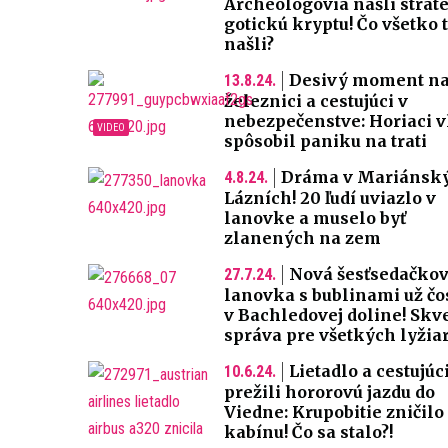
Archeológovia našli strat
gotickú kryptu! Čo všetko
našli?
Desivý moment n
13.8.24.
železnici a cestujúci v
nebezpečenstve: Horiaci 
spôsobil paniku na trati
Dráma v Mariánsk
4.8.24.
Lázních! 20 ľudí uviazlo v
lanovke a muselo byť
zlanených na zem
Nová šesťsedačko
27.7.24.
lanovka s bublinami už č
v Bachledovej doline! Skv
správa pre všetkých lyžia
Lietadlo a cestujúc
10.6.24.
prežili hororovú jazdu do
Viedne: Krupobitie zničilo
kabínu! Čo sa stalo?!