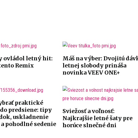
y ovládol letný hit:
Máš na výber: Dvojitú dáv
 tento Remix
letnej slobody prináša
novinka VEEV ONE+
ybrať praktické
 do predsiene: tipy
Sviežosť a voľnosť:
adok, uskladnenie
Najkrajšie letné šaty pre
 a pohodlné sedenie
horúce slnečné dni