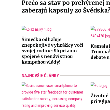
Prečo sa stav po prehýrenej n
zaberajú kapsuly zo Švédska
Šimečka odhaľuje
znepokojivé vyhrážky voči
Kamala H
svojej rodine: Sú priamo
Trumpa! 
spojené s nenávistnou
debate n
kampaňou vlády!
NAJNOVŠIE ČLÁNKY
Životné 
pri výp