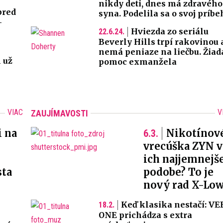
nikdy deti, dnes má zdravého
pred
syna. Podelila sa o svoj príbe
-
Hviezda zo seriálu
22.6.24.
Beverly Hills trpí rakovinou 
nemá peniaze na liečbu. Žiad
 už
pomoc exmanžela
VIAC
V
ZAUJÍMAVOSTI
i na
Nikotínov
6.3.
vrecúška ZYN v
ich najjemnejš
sta
podobe? To je
nový rad X-Lo
Keď klasika nestačí: VE
18.2.
ONE prichádza s extra