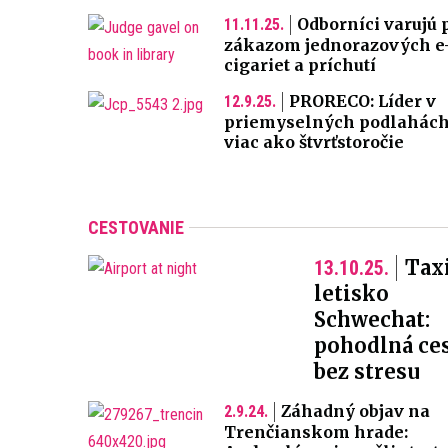
Odborníci varujú 
11.11.25.
zákazom jednorazových e
cigariet a príchutí
PRORECO: Líder v
12.9.25.
priemyselných podlahách
viac ako štvrťstoročie
CESTOVANIE
Tax
13.10.25.
letisko
Schwechat:
pohodlná ce
bez stresu
Záhadný objav na
2.9.24.
Trenčianskom hrade: