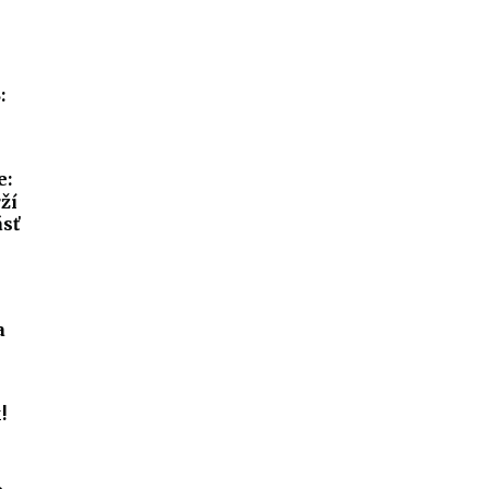
:
e:
ží
ásť
a
!