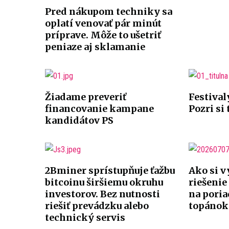
Pred nákupom techniky sa
oplatí venovať pár minút
príprave. Môže to ušetriť
peniaze aj sklamanie
Žiadame preveriť
Festival
financovanie kampane
Pozri si
kandidátov PS
2Bminer sprístupňuje ťažbu
Ako si v
bitcoinu širšiemu okruhu
riešenie
investorov. Bez nutnosti
na pori
riešiť prevádzku alebo
topánok
technický servis