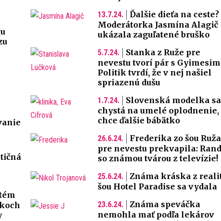
Ďalšie dieťa na ceste?
13.7.24.
Moderátorka Jasmína Alagič
gu
ukázala zaguľatené bruško
zu
Stanka z Ruže pre
5.7.24.
nevestu tvorí pár s Gyimesim
Politik tvrdí, že v nej našiel
spriazenú dušu
Slovenská modelka sa
1.7.24.
chystá na umelé oplodnenie,
chce ďalšie bábätko
vanie
Frederika zo šou Ruža
26.6.24.
pre nevestu prekvapila: Rand
stičná
so známou tvárou z televízie!
Známa kráska z reali
25.6.24.
šou Hotel Paradise sa vydala
stém
Známa speváčka
23.6.24.
rkoch
nemohla mať podľa lekárov
y