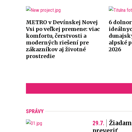
METRO v Devínskej Novej
6 dolno
Vsi po veľkej premene: viac
ideálnyc
komfortu, čerstvosti a
dunajský
moderných riešení pre
alpské 
zákazníkov aj životné
2026
prostredie
SPRÁVY
Žiadam
29.7.
preveriť