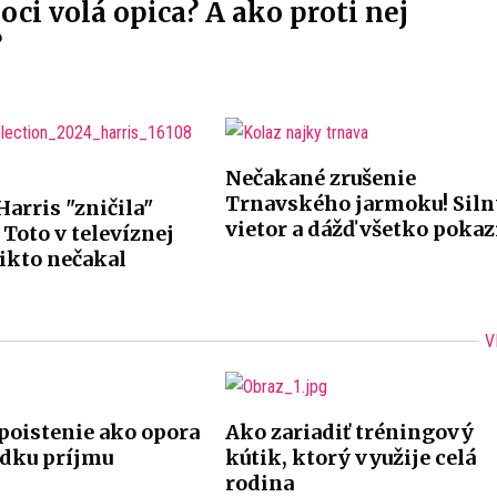
oci volá opica? A ako proti nej
?
Nečakané zrušenie
Trnavského jarmoku! Siln
arris "zničila"
vietor a dážď všetko pokaz
Toto v televíznej
ikto nečakal
V
poistenie ako opora
Ako zariadiť tréningový
adku príjmu
kútik, ktorý využije celá
rodina