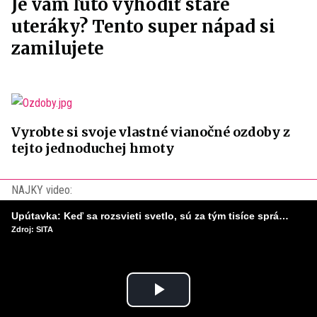
Je vám ľúto vyhodiť staré
uteráky? Tento super nápad si
zamilujete
Vyrobte si svoje vlastné vianočné ozdoby z
tejto jednoduchej hmoty
NAJKY video:
Upútavka: Keď sa rozsvieti svetlo, sú za tým tisíce správnych rozhodnutí. Ako vzniká infraštruktúra, ktorú nevnímame?
Zdroj: SITA
Play