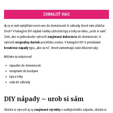
ZOBRAZIŤ VIAC
Aj vy si radi vymýšľate nové veci do domácnosti či záhrady, ktoré vám uľahčia
život? V kategórii DIY nájdeš všetky užitočné tipy a triky na tému „urob si sám“.
Zisti, ako si jednoducho vytvoríš
zaujímavú dekoráciu
do domácnosti, či
vytvoríš
originálny darček
pre blízku osobu. V kategórii DIY ti prinášame
kreatívne nápady
typu „ako na to“, ktoré zamestnajú vaše šikovné ruky.
Môžete sa inšpirovať:
nápadmi do domácnosti
receptami do kuchyne
tipy a triky
rady do záhrady
DIY nápady – urob si sám
Skúste si vytvoriť aj vy
zaujímavé výrobky
z nadbytočného odpadu, skúste si