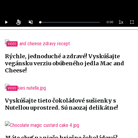
Video
1x
Remaining
-
0:00
Loaded
:
Play
Unmute
Playback
Full
0%
Rate
Time
Rýchle, jednoduché a zdravé! Vyskúšajte
vegánsku verziu obúbeného jedla Mac and
Cheese!
Vyskúšajte tieto čokoládové sušienky s
Nutellou uprostred. Sú naozaj delikátne!
Máte chuť na niečo hriešne čokoládové?