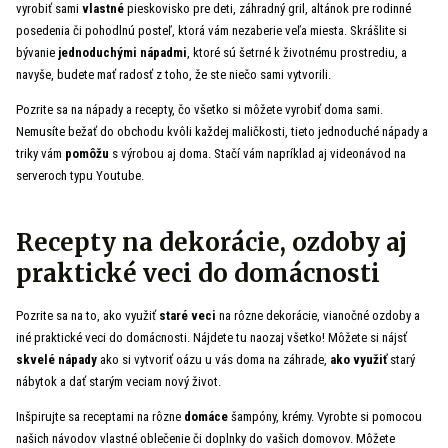
vyrobiť sami
vlastné
pieskovisko pre deti, záhradný gril, altánok pre rodinné
posedenia či pohodlnú posteľ, ktorá vám nezaberie veľa miesta. Skrášlite si
bývanie
jednoduchými nápadmi
, ktoré sú šetrné k životnému prostrediu, a
navyše, budete mať radosť z toho, že ste niečo sami vytvorili.
Pozrite sa na nápady a recepty, čo všetko si môžete vyrobiť doma sami.
Nemusíte bežať do obchodu kvôli každej maličkosti, tieto jednoduché nápady a
triky vám
pomôžu
s výrobou aj doma. Stačí vám napríklad aj videonávod na
serveroch typu Youtube.
Recepty na dekorácie, ozdoby aj
praktické veci do domácnosti
Pozrite sa na to, ako využiť
staré veci
na rôzne dekorácie, vianočné ozdoby a
iné praktické veci do domácnosti. Nájdete tu naozaj všetko! Môžete si nájsť
skvelé nápady
ako si vytvoriť oázu u vás doma na záhrade,
ako využiť
starý
nábytok a dať starým veciam nový život.
Inšpirujte sa receptami na rôzne
domáce
šampóny, krémy. Vyrobte si pomocou
našich návodov vlastné oblečenie či doplnky do vašich domovov. Môžete