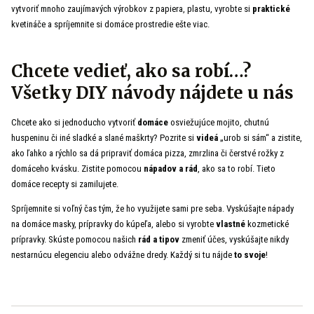
vytvoriť mnoho zaujímavých výrobkov z papiera, plastu, vyrobte si
praktické
kvetináče a spríjemnite si domáce prostredie ešte viac.
Chcete vedieť, ako sa robí…?
Všetky DIY návody nájdete u nás
Chcete ako si jednoducho vytvoriť
domáce
osviežujúce mojito, chutnú
huspeninu či iné sladké a slané maškrty? Pozrite si
videá
„urob si sám“ a zistite,
ako ľahko a rýchlo sa dá pripraviť domáca pizza, zmrzlina či čerstvé rožky z
domáceho kvásku. Zistite pomocou
nápadov a rád
, ako sa to robí. Tieto
domáce recepty si zamilujete.
Spríjemnite si voľný čas tým, že ho využijete sami pre seba. Vyskúšajte nápady
na domáce masky, prípravky do kúpeľa, alebo si vyrobte
vlastné
kozmetické
prípravky. Skúste pomocou našich
rád a tipov
zmeniť účes, vyskúšajte nikdy
nestarnúcu elegenciu alebo odvážne dredy. Každý si tu nájde
to svoje
!