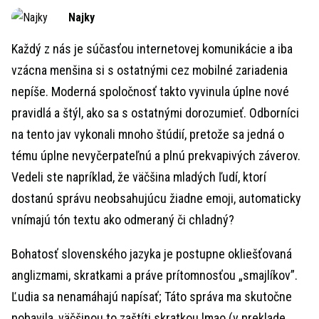
Time
Najky
Každý z nás je súčasťou internetovej komunikácie a iba
vzácna menšina si s ostatnými cez mobilné zariadenia
nepíše. Moderná spoločnosť takto vyvinula úplne nové
pravidlá a štýl, ako sa s ostatnými dorozumieť. Odborníci
na tento jav vykonali mnoho štúdií, pretože sa jedná o
tému úplne nevyčerpateľnú a plnú prekvapivých záverov.
Vedeli ste napríklad, že väčšina mladých ľudí, ktorí
dostanú správu neobsahujúcu žiadne emoji, automaticky
vnímajú tón textu ako odmeraný či chladný?
Bohatosť slovenského jazyka je postupne okliešťovaná
anglizmami, skratkami a práve prítomnosťou „smajlíkov”.
Ľudia sa nenamáhajú napísať; Táto správa ma skutočne
pobavila, väčšinou to zaštíti skratkou lmao (v preklade