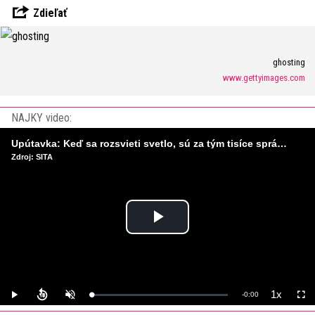
Zdieľať
ghosting
www.gettyimages.com
NAJKY video:
Upútavka: Keď sa rozsvieti svetlo, sú za tým tisíce správnych rozhodnutí. Ako vzniká infraštruktúra, ktorú nevnímame?
Zdroj: SITA
Play
Video
1x
Remaining
-
0:00
Loaded
:
Play
Unmute
Playback
Full
0%
Rate