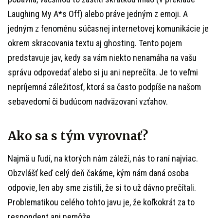
Laughing My A*s Off) alebo práve jedným z emoji. A
jedným z fenoménu súčasnej internetovej komunikácie je
okrem skracovania textu aj ghosting. Tento pojem
predstavuje jav, kedy sa vám niekto nenamáha na vašu
správu odpovedať alebo si ju ani neprečíta. Je to veľmi
nepríjemná záležitosť, ktorá sa často podpíše na našom
sebavedomí či budúcom nadväzovaní vzťahov.
Ako sa s tým vyrovnať?
Najmä u ľudí, na ktorých nám záleží, nás to raní najviac.
Obzvlášť keď celý deň čakáme, kým nám daná osoba
odpovie, len aby sme zistili, že si to už dávno prečítali.
Problematikou celého tohto javu je, že koľkokrát za to
respondent ani nemôže.