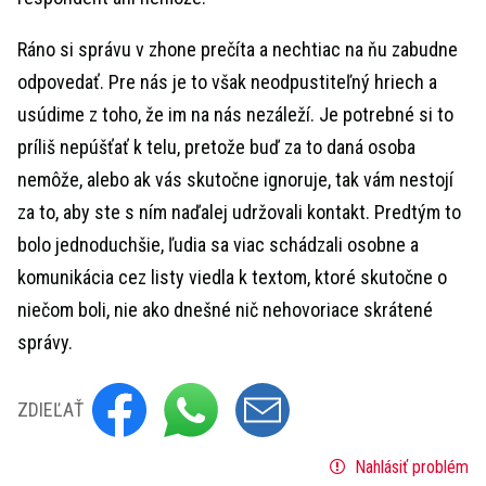
Ráno si správu v zhone prečíta a nechtiac na ňu zabudne
odpovedať. Pre nás je to však neodpustiteľný hriech a
usúdime z toho, že im na nás nezáleží. Je potrebné si to
príliš nepúšťať k telu, pretože buď za to daná osoba
nemôže, alebo ak vás skutočne ignoruje, tak vám nestojí
za to, aby ste s ním naďalej udržovali kontakt. Predtým to
bolo jednoduchšie, ľudia sa viac schádzali osobne a
komunikácia cez listy viedla k textom, ktoré skutočne o
niečom boli, nie ako dnešné nič nehovoriace skrátené
správy.
ZDIEĽAŤ
Nahlásiť problém