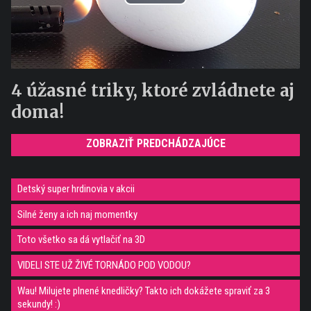
Play
Video
4 úžasné triky, ktoré zvládnete aj
doma!
ZOBRAZIŤ PREDCHÁDZAJÚCE
Detský super hrdinovia v akcii
Silné ženy a ich naj momentky
Toto všetko sa dá vytlačiť na 3D
VIDELI STE UŽ ŽIVÉ TORNÁDO POD VODOU?
Wau! Milujete plnené knedličky? Takto ich dokážete spraviť za 3
sekundy! :)