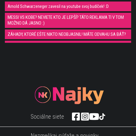
Arnold Schwarzeneger zavesil na youtube svoj budíček! :D
MESSI VS KOBE? NEVIETE KTO JE LEPŠÍ? TÁTO REKLAMA TI V TOM
MOŽNO DÁ JASNO :)
ZÁHADY, KTORÉ EŠTE NIKTO NEOBJASNIL! MÁTE ODVAHU SA BÁŤ?
10 celebrít, ktoré si nechali poistiť svoje telesné "zbrane" :)
Viete ako vyzerá človek, ktorého nazývajú ako najlepší čistič aut na
svete?
Toto sú machri! Jeden trik lepší ako druhý! Futbal vs Ping pong... toto
video je fakt cool!
Wau! Porsche Cayman ťa riadne usadi do sedačky! ;)
Pekelná rýchlosť! 12 striel lajk a boss!
Šialený vynálezca zostrojil hoverbike!
Sociálne siete
Mňaaaam! Waffle tak ako si ich ešte nemal!;)
Šťastný psík narušil futbalový zápas ;))
Nezmeškaj súťaže a novinky