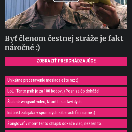
Play
Video
Byť členom čestnej stráže je fakt
náročné :)
ZOBRAZIŤ PREDCHÁDZAJÚCE
Unikátne predstavenie mesiaca ešte raz ;)
LoL ! Tento psík je za 100 bodov ;) Pozri sa čo dokáže!
Šialené wingsuit video, ktoré ti zastaví dych.
Inštinkt zabijaka v spomalých záberoch ťa zaujme ;)
Žonglovať v mori? Tento chlapík dokáže viac, než len to.