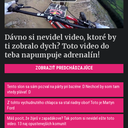
Play
Video
Dávno si nevidel video, ktoré by
ti zobralo dych? Toto video do
teba napumpuje adrenalín!
ZOBRAZIŤ PREDCHÁDZAJÚCE
Tento slon sa sám pozval na párty pri bazéne :D Nechcel by som tam
vtedy plávať :D
Z tohto vychudnutého chlapca sa stal riadny obor! Toto je Martyn
Ford
Máš pocit, že žiješ v zapadákove? Tak potom si nevidel ešte toto
video. 13 naj opustenejších komunít