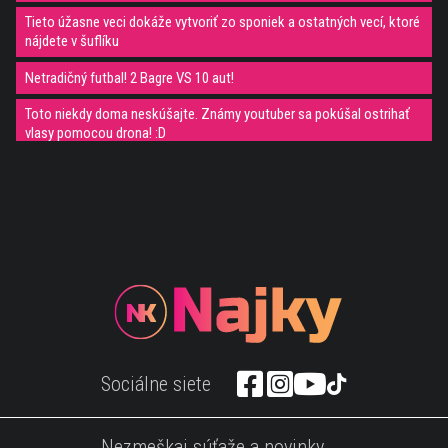
Tieto úžasne veci dokáže vytvoriť zo sponiek a ostatných vecí, ktoré
nájdete v šuflíku
Netradičný futbal! 2 Bagre VS 10 aut!
Toto niekdy doma neskúšajte. Známy youtuber sa pokúšal ostrihať
vlasy pomocou drona! :D
WTF... sledujte toto strašidelné video až do konca
Čínsky robotník a jeho workout! Video, ktoré ťa motivuje :)
Čo stačí k radosti študentov :D Šetrič na DVD pobavil celý školský
autobus :D
Video: Slon zachránil topiaceho sa človeka! Krásne video uvidíš tu:
Pád z výťahu! Nový prank, ktorý je za hranicami zdravého rozumu!
Toto je možné iba v Rusku! 20 minút zábavy na videu :D
Sociálne siete
Aj svalnáčom vedia prasknúť svaly. Video len pre silné povahy
Nezmeškaj súťaže a novinky
Husté! Toto je najväčší RC model na svete!