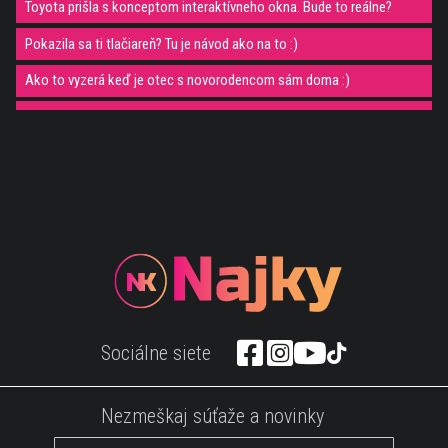
Toyota prišla s konceptom interaktívneho okna. Bude to reálne?
Pokazila sa ti tlačiareň? Tu je návod ako na to :)
Ako to vyzerá keď je otec s novorodencom sám doma :)
To je blázon :))) chlapík mučil sam seba
LOL, tomuto sa povie domino
Tu je dôkaz, že mnohé zvieratá sa správajú ako ľudia :))
Auuu, tak toto muselo týchto ľudí bolieť
Wau wau wau! Neuveriteľné kúsky ľudí
Úžasné fotografie so zvieratami, ktoré boli vyfotene v správny čas
17 GOOGLE MAPS FOTIEK, KTORÝM NEBUDEŠ VERIŤ
Sociálne siete
Dany ma dom uprostred hôr a to čo robí na svojej zahrade mu bude
závidieť asi každý :)
Nezmeškaj súťaže a novinky
Jar prichádza a s ňou aj kemping v prírode. Pozri sa, čo si môžeš
kúpiť na stanovačky