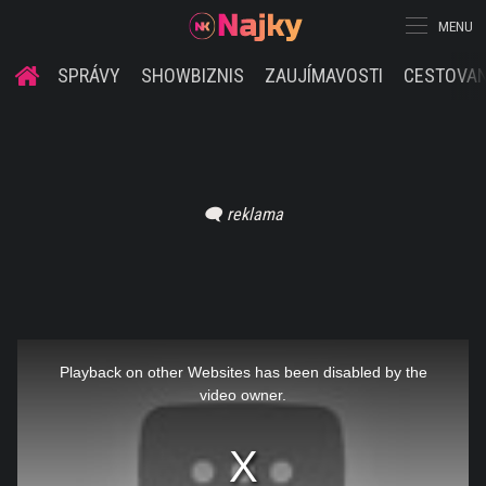
MENU
SPRÁVY
SHOWBIZNIS
ZAUJÍMAVOSTI
CESTOVAN
This
is
a
Playback on other Websites has been disabled by the
modal
window.
video owner.