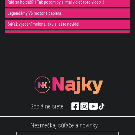
Rád sa hojdáš?;) Tak potom by si mal vidieť toto video ;)
Legendárny V6 motor z papiera
Súťaž v jedení melona, aku si ešte nevidel
Muž balancuje na veľkej lopte a hrá na gajdy
Takto to vyzerá keď skočí 164 osôb naraz
Mačka dáva hypnoterapiu psovi ;)
Takto znie balzam na uši ;)
Tesla predstavila prototyp nabíjacej stanice
Zábavné. Táto mačka sa vie nakŕmiť sama ;)
Ak si bežec, tak nikdy nerob toto
Sociálne siete
Ronaldo ako bezdomovec
Toto je dôvod prečo je Surikata super objekt na fotenie
Nezmeškaj súťaže a novinky
Rýchlo a zbesilo na mačací spôsob :)