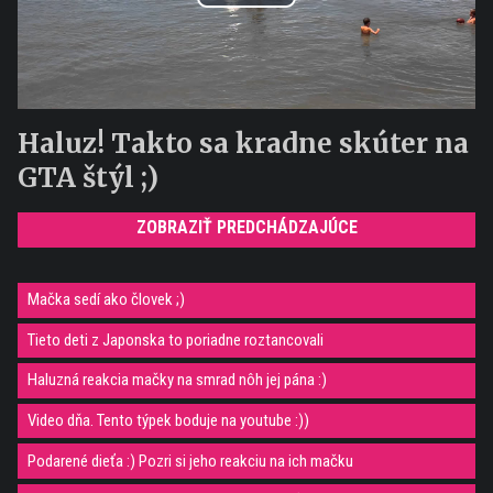
Play
Video
Haluz! Takto sa kradne skúter na
GTA štýl ;)
ZOBRAZIŤ PREDCHÁDZAJÚCE
Mačka sedí ako človek ;)
Tieto deti z Japonska to poriadne roztancovali
Haluzná reakcia mačky na smrad nôh jej pána :)
Video dňa. Tento týpek boduje na youtube :))
Podarené dieťa :) Pozri si jeho reakciu na ich mačku