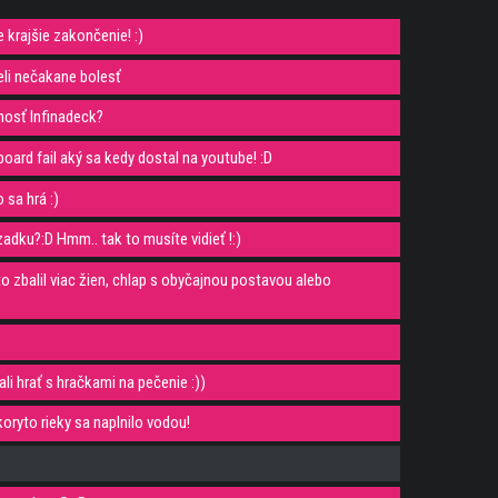
 krajšie zakončenie! :)
li nečakane bolesť
nosť Infinadeck?
board fail aký sa kedy dostal na youtube! :D
sa hrá :)
adku?:D Hmm.. tak to musíte vidieť !:)
o zbalil viac žien, chlap s obyčajnou postavou alebo
li hrať s hračkami na pečenie :))
oryto rieky sa naplnilo vodou!