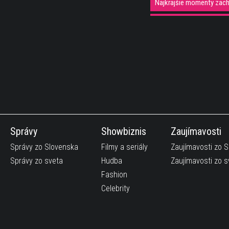
Najkrajšie momenty zac
Tak toto je tanec! :)
50 naj aut za posledných
Páni, chceli by ste byť na 
Mačka vs zrkadlo :D
Kráska Hannah Davis ukaz
Šok! Pozri sa čo našiel cy
Správy
Showbiznis
Zaujímavosti
Samsung príde na trh s n
Správy zo Slovenska
Filmy a seriály
Zaujímavosti zo 
Pole dance ala Harry Pot
Správy zo sveta
Hudba
Zaujímavosti zo s
Partnerska yoga z 360 s
Fashion
Celebrity
Útok na TREXov :) Toto j
Je toto normálne? Čo hov
Podarené! Toto malé bábo