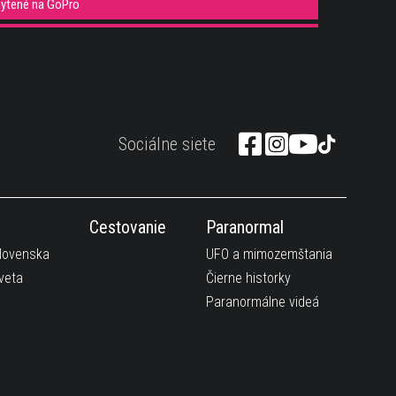
hytené na GoPro
 50 rokov
takejto pláži?:)
Sociálne siete
uje svoje tenisové umenie :)
klista na svojej trase
Cestovanie
Paranormal
ovinkou pre hráčov.
Slovenska
UFO a mimozemštania
er
veta
Čierne historky
tupnovym nahladom :)
Paranormálne videá
e fakt možné iba v Amerike :D
oríte na toto video?
 rado poprdkáva :)))