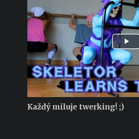
Pla
Vid
Každý miluje twerking! ;)