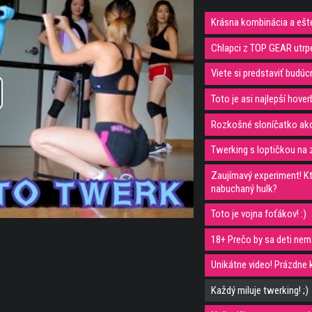
Krásna kombinácia a ešte
Chlapci z TOP GEAR utrpe
Viete si predstaviť budúc
Toto je asi najlepší hover
y
Rozkošné sloníčatko ako 
eo
Twerking s loptičkou na z
Zaujímavý experiment! Kt
nabuchaný hulk?
Toto je vojna foťákov! :)
18+ Prečo by sa deti nema
Unikátne video! Prázdne k
Každý miluje twerking! ;)