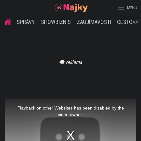
MENU
SPRÁVY
SHOWBIZNIS
ZAUJÍMAVOSTI
CESTOVAN
This
is
a
Playback on other Websites has been disabled by the
modal
window.
video owner.