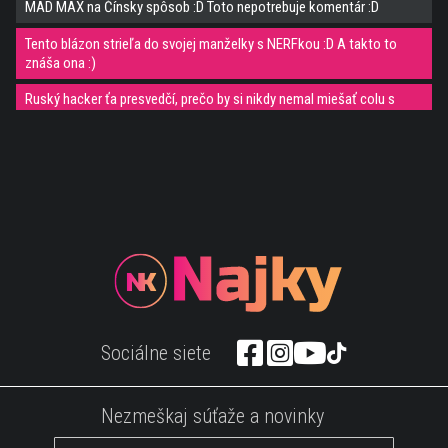
MAD MAX na Čínsky spôsob :D Toto nepotrebuje komentár :D
Tento blázon strieľa do svojej manželky s NERFkou :D A takto to
znáša ona :)
Ruský hacker ťa presvedčí, prečo by si nikdy nemal miešať colu s
nitrogenom :D
10 najsmrteľnejších ostrovov na našej planéte
Táto mačka sa stým nehrala! :D Zábavné video, v ktorom mačka
rozbila svojím telom kopu snehu :)
Pripravená? Pripravená! :D Video, v ktorom uvidíš, že rýchlosť nie je
všetko :D
Neuveriteľné! Toto dokážu naozaj len niektorí ľudia na svete!
WAU! Shaolinski mnísi urobili orinálny Mannequin Challenge! To musíš
Sociálne siete
vidieť do konca!
12 destinácií, ktoré by ste rozhodne mali vyškrtnúť z vášho zoznamu!
Nezmeškaj súťaže a novinky
Keď sa deťom darí :D Fail kompilácia, ktorá ti s príjemní dnešný deň :)