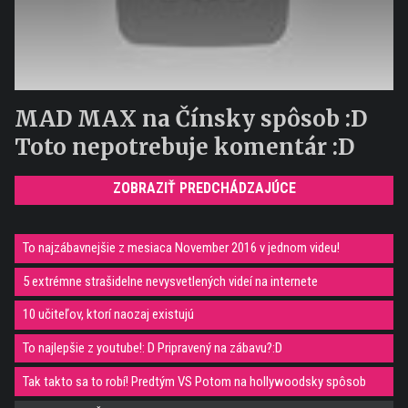
MAD MAX na Čínsky spôsob :D
Toto nepotrebuje komentár :D
ZOBRAZIŤ PREDCHÁDZAJÚCE
To najzábavnejšie z mesiaca November 2016 v jednom videu!
5 extrémne strašidelne nevysvetlených videí na internete
10 učiteľov, ktorí naozaj existujú
To najlepšie z youtube!: D Pripravený na zábavu?:D
Tak takto sa to robí! Predtým VS Potom na hollywoodsky spôsob