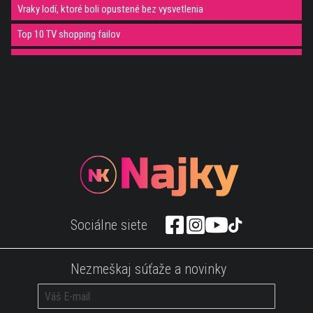
Vraky lodí, ktoré boli opustené bez vysvetlenia
Top 10 TV shopping failov
10 vecí, o ktorých nemáš ani tušenie na čo slúžia :))
Toto všetko skrýva Trumpova limuzína
Paranormálne tajomstvá 2 svetovej vojny
Požiarnik hrdina - zachránil mačiatko z horiaceho domu
Jeeej! Zábava prichádza! Video plné toho naj za minulý mesiac :)
5 destinácií, na ktoré potrebuješ odvahu
Vedecké pokusy, ktoré si dokážeš urobiť doma :)
Sociálne siete
Top FAILE za posledný týždeň vybrané z YouTube
Politici sú riadni rozpravkari:) Tu je ich top výber
Nezmeškaj súťaže a novinky
Šoférovanie nie je asi pre každého! Tu je jasný dôkaz