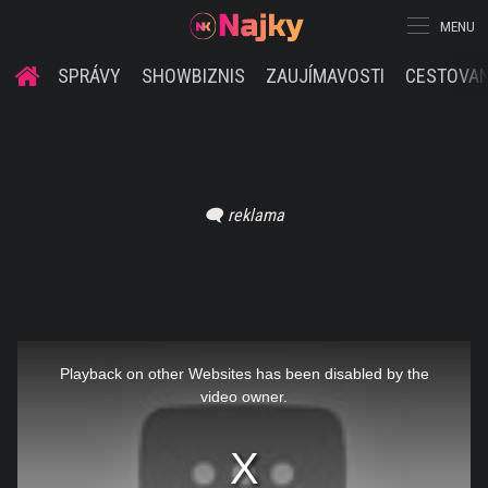
MENU
SPRÁVY
SHOWBIZNIS
ZAUJÍMAVOSTI
CESTOVAN
This
is
a
Playback on other Websites has been disabled by the
modal
window.
video owner.