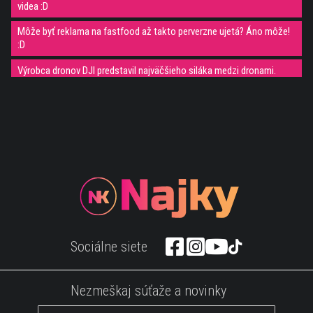
videa :D
Môže byť reklama na fastfood až takto perverzne ujetá? Áno môže!
:D
Výrobca dronov DJI predstavil najväčšieho siláka medzi dronami.
Viete si predstaviť aký je hlboký oceán? Toto video ti to ukáže :)
NASA uverejnila unikátne video priamo z vesmíru.
Rihanna šokovala svojou polo nahotou v jej novom videoklipe!
Malý hrdina z Číny. Nale dieťa zobralo do rúk kovovú tyč aby ochránilo
starú mamu!
Neuveriteľný zákrok trénera gymnastiky...lajk a boss;)
Google streetview fail! Pre Boha ;))
Sociálne siete
Skate v obrovskom aquaparku? Vitajte v Dubai ;)
Takto vyzerajú hrdinovia z Ruskeho "Xman" ;))
Nezmeškaj súťaže a novinky