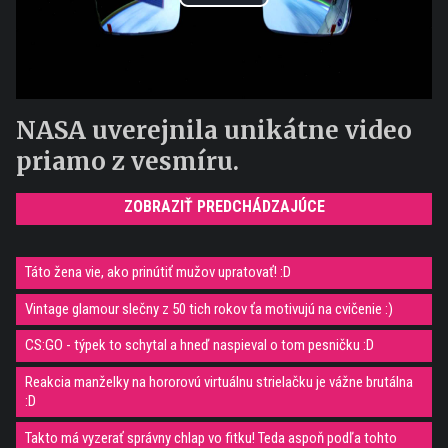
Play
Video
NASA uverejnila unikátne video
priamo z vesmíru.
ZOBRAZIŤ PREDCHÁDZAJÚCE
Táto žena vie, ako prinútiť mužov upratovať! :D
Vintage glamour slečny z 50 tich rokov ťa motivujú na cvičenie :)
CS:GO - týpek to schytal a hneď naspieval o tom pesničku :D
Reakcia manželky na hororovú virtuálnu strielačku je vážne brutálna
:D
Takto má vyzerať správny chlap vo fitku! Teda aspoň podľa tohto