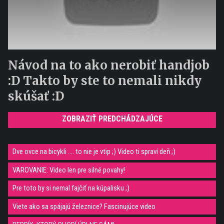
Návod na to ako nerobiť handjob
:D Takto by ste to nemali nikdy
skúšať :D
ZOBRAZIŤ PREDCHÁDZAJÚCE
Dve ovce na bicykli .... to nie je vtip ;) Video ti spraví deň ;)
VAROVANIE: Video len pre silné povahy!
Pre toto by si nemal fajčiť na kúpalisku ;)
Viete ako sa spájajú železnice? Fascinujúce video