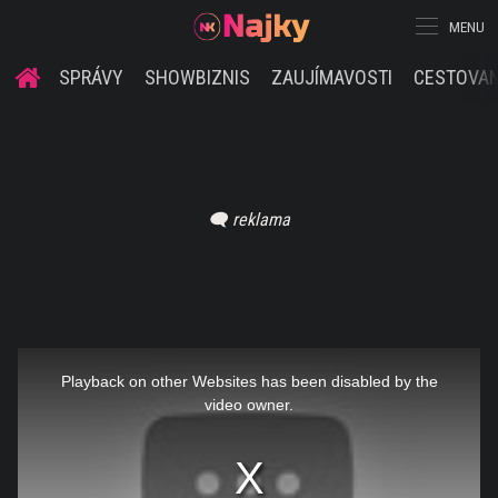
MENU
SPRÁVY
SHOWBIZNIS
ZAUJÍMAVOSTI
CESTOVAN
This
is
a
Playback on other Websites has been disabled by the
modal
window.
video owner.