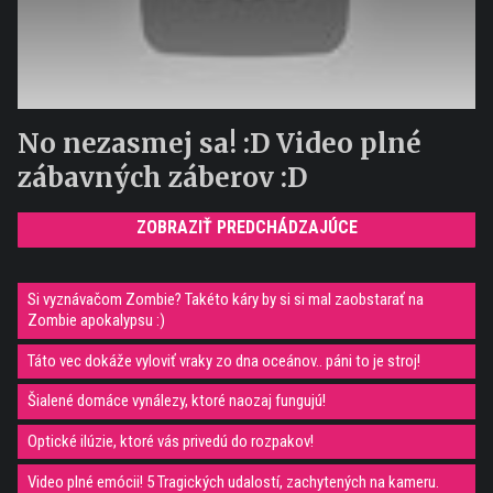
No nezasmej sa! :D Video plné
zábavných záberov :D
ZOBRAZIŤ PREDCHÁDZAJÚCE
Si vyznávačom Zombie? Takéto káry by si si mal zaobstarať na
Zombie apokalypsu :)
Táto vec dokáže vyloviť vraky zo dna oceánov.. páni to je stroj!
Šialené domáce vynálezy, ktoré naozaj fungujú!
Optické ilúzie, ktoré vás privedú do rozpakov!
Video plné emócii! 5 Tragických udalostí, zachytených na kameru.