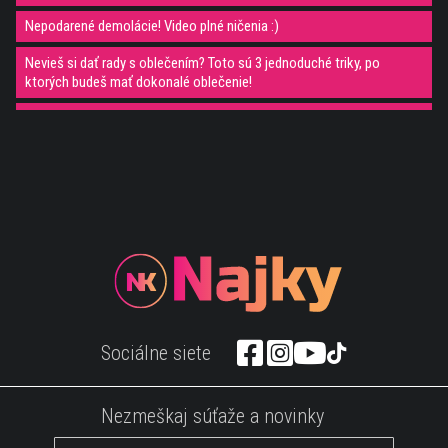
Nepodarené demolácie! Video plné ničenia :)
Nevieš si dať rady s oblečením? Toto sú 3 jednoduché triky, po
ktorých budeš mať dokonalé oblečenie!
Zima prichádza! Dajte si pozor aby sa vám toto nestalo na ceste! Fail
kompilácia
Skús sa nezasmiať :D Toto video ťa donúti sa smiať na plné obrátky.
Zvieratá, ako ich nepoznáš :)
WAU! LEGO VLÁČIK VONKU, TO JE SUPER!
10 jedál, ktoré konzumujete nesprávnym spôsobom :)
5 Super vynálezov, ktoré si môžeš kúpiť na Amazone za pár šupov
Tieto zábery ťa dokonale z relaxujú!
Sociálne siete
Najzaujímavejšie stroje, aké si ešte asi ani nevidel :)
2 spôsoby ako si odomknúť zámok!
Nezmeškaj súťaže a novinky