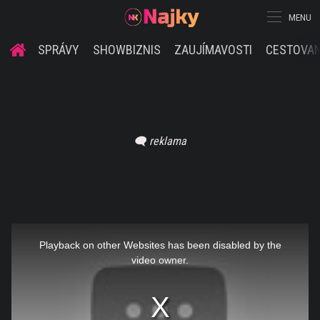
MENU
SPRÁVY
SHOWBIZNIS
ZAUJÍMAVOSTI
CESTOVAN
This
is
a
Playback on other Websites has been disabled by the
modal
window.
video owner.