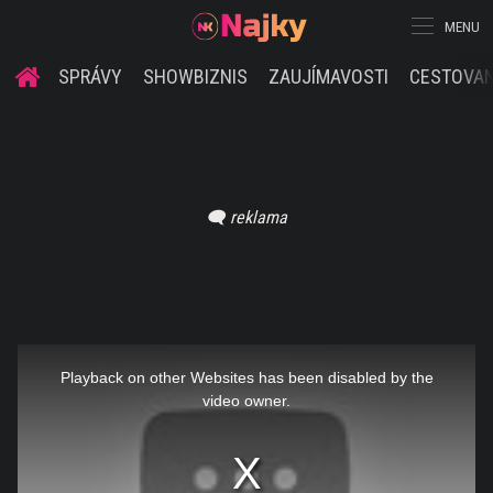
MENU
SPRÁVY
SHOWBIZNIS
ZAUJÍMAVOSTI
CESTOVAN
This
is
a
Playback on other Websites has been disabled by the
modal
window.
video owner.