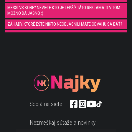
MESSI VS KOBE? NEVIETE KTO JE LEPŠÍ? TÁTO REKLAMA TI V TOM
MOŽNO DÁ JASNO :)
ZÁHADY, KTORÉ EŠTE NIKTO NEOBJASNIL! MÁTE ODVAHU SA BÁŤ?
10 celebrít, ktoré si nechali poistiť svoje telesné "zbrane" :)
Viete ako vyzerá človek, ktorého nazývajú ako najlepší čistič aut na
svete?
Toto sú machri! Jeden trik lepší ako druhý! Futbal vs Ping pong... toto
video je fakt cool!
Wau! Porsche Cayman ťa riadne usadi do sedačky! ;)
Pekelná rýchlosť! 12 striel lajk a boss!
Šialený vynálezca zostrojil hoverbike!
Sociálne siete
Mňaaaam! Waffle tak ako si ich ešte nemal!;)
Šťastný psík narušil futbalový zápas ;))
Nezmeškaj súťaže a novinky