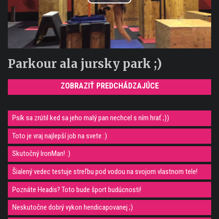
Play
Video
Parkour ala jursky park ;)
ZOBRAZIŤ PREDCHÁDZAJÚCE
Psík sa zrútil ked sa jeho malý pan nechcel s ním hrať ;))
Toto je vraj najlepší job na svete :)
Skutočný IronMan! :)
Šialený vedec testuje streľbu pod vodou na svojom vlastnom tele!
Poznáte Headis? Toto bude šport budúcnosti!
Neskutočne dobrý vykon hendicapovanej ;)