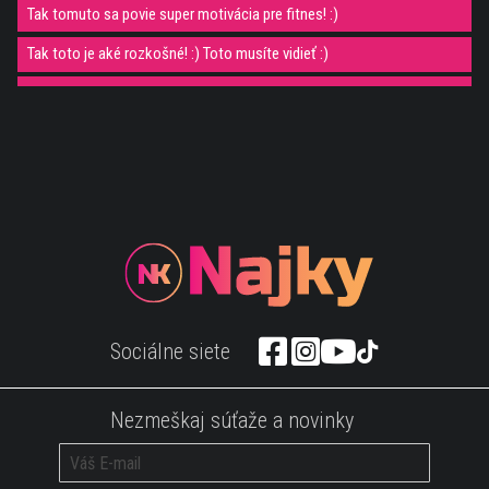
Tak tomuto sa povie super motivácia pre fitnes! :)
Tak toto je aké rozkošné! :) Toto musíte vidieť :)
Tento otec určite nevyhrá titul otec roka ;)
Páni! Táto hot slečna by vás donútila upratovať ;)
Ako z iného sveta! Tento muž priťahuje predmety!
Parkour ala jursky park ;)
Je toto vôbec normálne??
Myslíte si, že kórejské ženy majú malé oči?;)
Banány v čokoláde tak ako si ešte nevidel;)
Sociálne siete
Hranolky s čokoládou! Skúsili by ste ich?;)
Epicke Redbull video ti dá dávku adrenalínu
Nezmeškaj súťaže a novinky
Babenka v bikinach ukazuje ako správne nasadiť snežné reťaze ;)