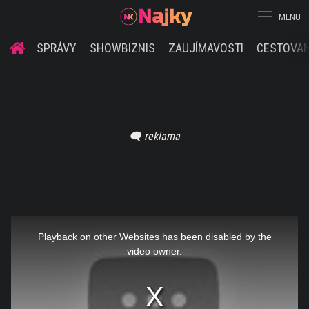
MENU
SPRÁVY
SHOWBIZNIS
ZAUJÍMAVOSTI
CESTOVAN
This
is
a
Playback on other Websites has been disabled by the
modal
window.
video owner.