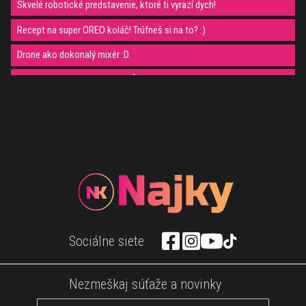
Skvelé robotické predstavenie, ktoré ti vyrazí dych!
Recept na super OREO koláč! Trúfneš si na to? :)
Drone ako dokonalý mixér :D
Nový selfie stick je na svete. Čo na to poviete?
Veľmi zvláštna hračka, čo poviete?
Reakcia trénera ťa pobaví
Takto by mal vyzerať dokonalý pes :D
Zabité! Chlapec na bubnoch to zaklincoval na záver
Relax v snehu? U nás asi ešte nie :(
Umelec vytvoril pohár, ktorý by chcel asi každý :)
Sociálne siete
CS GO hráči...toto je 40 sekund
Talentované rusky spievajú známy song!
Nezmeškaj súťaže a novinky
Nezvyčajné preteky so psíkmi, ktoré ti možno vylepšia náladu :))