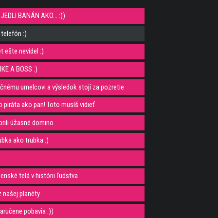
JEDLI BANÁN AKO... :))
telefón :)
 ešte nevidel :)
KE A BOSS :)
ličnému umelcovi a výsledok stojí za pozretie
o piráta ako pan! Toto musíš vidieť
orili úžasné domino
ubka ako trubka :)
enské telá v histórii ľudstva
z našej planéty
aručene pobavia :))