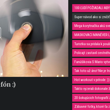
100 ĽUDÍ POŽIADALI ABY 
Super návod ako si zničiť 
Mega korytnačka akú svet
MASKOVACI MANÉVER LI
y
Turistka sa pridala k pou
eo
Policajt zastavil cestnéh
Fanúšikovia S Mario vytv
Tak toto už áno! Nie je tr
Hot workout v prírode :))
fón :)
Takto vyzerali dokonale ž
20 šokujúcich fotografií 
Zábavné fotky, ktoré ťa z