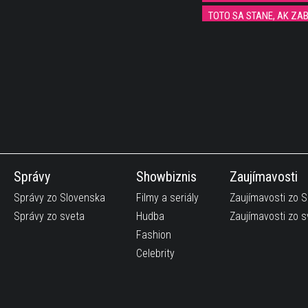
TOTO SA STANE, AK ZA
KEĎ BLBEC STRETNE BLB
OMG, VERILI BY STE TO
12 spôsobov ako použiť 
Triky na prežitie, ktoré mu
Rozkošné, reakcia chlapč
Elon Musk a jeho nová ví
Správy
Showbiznis
Zaujímavosti
Mladá talentovaná tanečn
Správy zo Slovenska
Filmy a seriály
Zaujímavosti zo 
Správy zo sveta
Hudba
Zaujímavosti zo s
4 úžasné kúzelnícke triky,
Fashion
MOPS VERZIA MOANY
Celebrity
Bizarna reklama na bublin
ĽUDIA SA SPRÁVAJÚ AKO