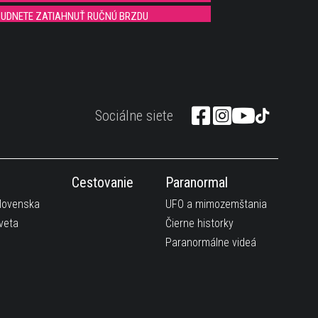
BUDNETE ZATIAHNUŤ RUČNÚ BRZDU
CA - TOTAL FAIL KOMPILÁCIA
MUTO?
eska pásky :)
Sociálne siete
síte vidieť :))
eka na gól je zábavná :))
zia
Cestovanie
Paranormal
íčka predviedlia zaujímavý výkon v tanečnej show
Slovenska
UFO a mimozemštania
veta
Čierne historky
 ktoré sa naučíš aj ty:))
Paranormálne videá
ková fóliu :)
 BLÁZNI :)