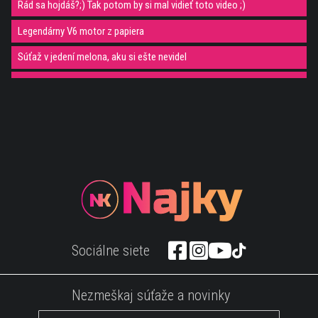
Rád sa hojdáš?;) Tak potom by si mal vidieť toto video ;)
Legendárny V6 motor z papiera
Súťaž v jedení melona, aku si ešte nevidel
Muž balancuje na veľkej lopte a hrá na gajdy
Takto to vyzerá keď skočí 164 osôb naraz
Mačka dáva hypnoterapiu psovi ;)
Takto znie balzam na uši ;)
Tesla predstavila prototyp nabíjacej stanice
Zábavné. Táto mačka sa vie nakŕmiť sama ;)
Ak si bežec, tak nikdy nerob toto
Sociálne siete
Ronaldo ako bezdomovec
Toto je dôvod prečo je Surikata super objekt na fotenie
Nezmeškaj súťaže a novinky
Rýchlo a zbesilo na mačací spôsob :)