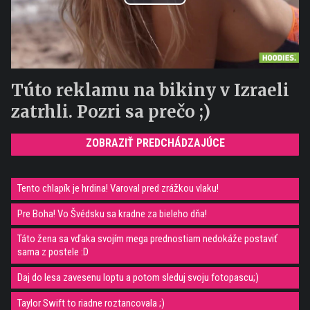
Play
Video
Túto reklamu na bikiny v Izraeli
zatrhli. Pozri sa prečo ;)
ZOBRAZIŤ PREDCHÁDZAJÚCE
Tento chlapík je hrdina! Varoval pred zrážkou vlaku!
Pre Boha! Vo Švédsku sa kradne za bieleho dňa!
Táto žena sa vďaka svojím mega prednostiam nedokáže postaviť
sama z postele :D
Daj do lesa zavesenu loptu a potom sleduj svoju fotopascu;)
Taylor Swift to riadne roztancovala ;)