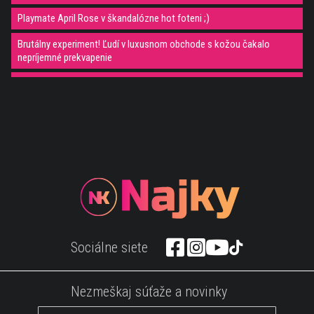
Playmate April Rose v škandalózne hot foteni ;)
Brutálny experiment! Ľudí v luxusnom obchode s kožou čakalo
nepríjemné prekvapenie
Epické video IRON MANa z jeho vlastného pohľadu, ak si fanúšik
musíš vidieť :)
Vojak svojim kúzlom vyrazil dych porote na Talente!
Toto je fakt šialená reklama na Sushi :D Odporúčam pozrieť do konca
:)
Ďalšie šokujúce video, ktoré ťa donúti rozmýšľať....
Reakcia huskyho na čas kúpania je nebezpečne zábavná ;)
CHALANI, ZAMKNITE SI IZBU A POZRITE SI TOTO HOT VIDEO!
Sociálne siete
MATRIX v ríši zvierat. Toto video je naozaj husté :D
Hlasujte! Je toto video so spide girl v obtiahnutých legínach naozaj
Nezmeškaj súťaže a novinky
hot?