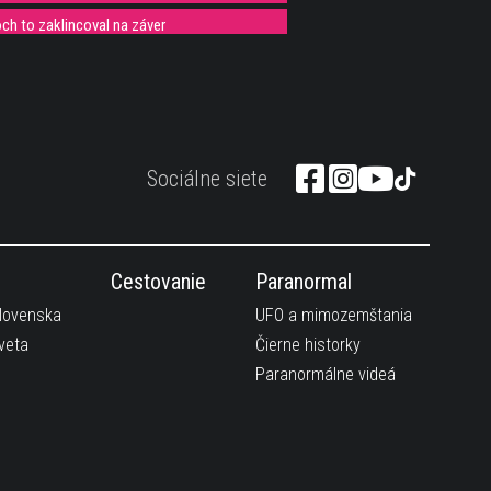
ch to zaklincoval na záver
šte nie :(
rý by chcel asi každý :)
sekund
Sociálne siete
ajú známy song!
kmi, ktoré ti možno vylepšia náladu :))
 ktorý musí vidieť každý chalan
Cestovanie
Paranormal
 svojim spevom. Čo na to hovoríš? :)
Slovenska
UFO a mimozemštania
veta
Čierne historky
aristu
Paranormálne videá
a na posedenie 100 toastov
né Kung fu video :D
ôsob ako šoférovať auto pomocou myšlienok!