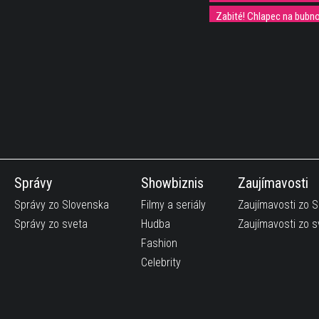
Zabité! Chlapec na bubno
Relax v snehu? U nás asi e
Umelec vytvoril pohár, kto
CS GO hráči...toto je 40 
Talentované rusky spiev
Nezvyčajné preteky so psí
Tak toto už ano!!! Battle,
Správy
Showbiznis
Zaujímavosti
Ruská vojačka prekvapila
Správy zo Slovenska
Filmy a seriály
Zaujímavosti zo 
Správy zo sveta
Hudba
Zaujímavosti zo s
Rozkošné video malého b
Fashion
Čínska štíhla žena zjedl
Celebrity
Mačka vs pes. To je šiale
Čínski vedci objavili sp