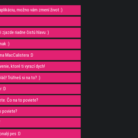
 aplikáciu, možno vám zmení život :)
 zjazde riadne čistú hlavu :)
nak :)
na MacCalistera :D
enie, ktoré ti vyrazí dych!
č! Trúfneš si na to? :)
r :D
vete. Čo na to poviete?
o poviete?
í
onalý pes :D