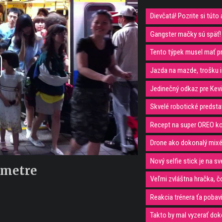
Dievčatá! Pozrite si túto
Gangster mačky sú späť!
Tento týpek musel mať pri
Jazda na mazde, trošku i
y
Jedinečný odkaz pre Kevi
eo
Skvelé robotické predstav
Recept na super OREO kolá
Drone ako dokonalý mixé
Nový selfie stick je na s
 metre
Veľmi zvláštna hračka, č
Reakcia trénera ťa pobav
Takto by mal vyzerať dok