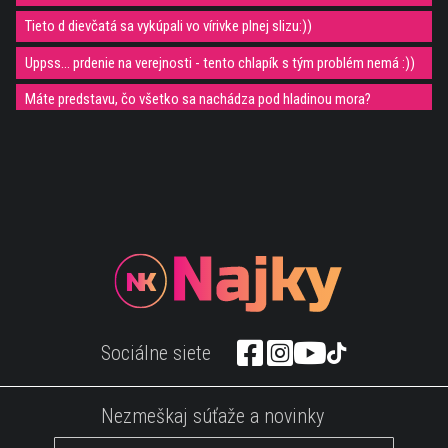
Tieto d dievčatá sa vykúpali vo vírivke plnej slizu:))
Uppss... prdenie na verejnosti - tento chlapík s tým problém nemá :))
Máte predstavu, čo všetko sa nachádza pod hladinou mora?
Super hrdinovia naozaj existujú, obyčajní ľudia, ktorí zachránili
ľudské životy
ZOO - NAJ MOMENTKY ZACHYTENÉ NA KAMERU
To nie je výmysel, takéto zvieratá údajne naozaj existujú
Zvuk potrebný! Takýto orchester si ešte nepočul :)
Mačka bola prekvapená s nového strihu jej kamaráta
Tanečné vystúpenie, ake nemá v talent show obdobu
Sociálne siete
Iron man na živo! Chlapík sa pokúša lietať ako Iron man
Svetový rekord v hraní na banjo :)
Nezmeškaj súťaže a novinky
Úžasný aprílový žartík učiteľa matematiky :)