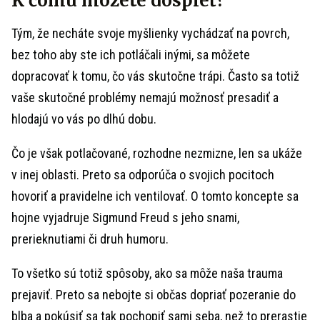
K čomu môžete dospieť?
Tým, že necháte svoje myšlienky vychádzať na povrch,
bez toho aby ste ich potláčali inými, sa môžete
dopracovať k tomu, čo vás skutočne trápi. Často sa totiž
vaše skutočné problémy nemajú možnosť presadiť a
hlodajú vo vás po dlhú dobu.
Čo je však potlačované, rozhodne nezmizne, len sa ukáže
v inej oblasti. Preto sa odporúča o svojich pocitoch
hovoriť a pravidelne ich ventilovať. O tomto koncepte sa
hojne vyjadruje Sigmund Freud s jeho snami,
prerieknutiami či druh humoru.
To všetko sú totiž spôsoby, ako sa môže naša trauma
prejaviť. Preto sa nebojte si občas dopriať pozeranie do
blba a pokúsiť sa tak pochopiť sami seba, než to prerastie