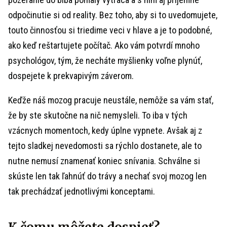
odpočinutie si od reality. Bez toho, aby si to uvedomujete,
touto činnosťou si triedime veci v hlave a je to podobné,
ako keď reštartujete počítač. Ako vám potvrdí mnoho
psychológov, tým, že necháte myšlienky voľne plynúť,
dospejete k prekvapivým záverom.
Keďže náš mozog pracuje neustále, nemôže sa vám stať,
že by ste skutočne na nič nemysleli. To iba v tých
vzácnych momentoch, kedy úplne vypnete. Avšak aj z
tejto sladkej nevedomosti sa rýchlo dostanete, ale to
nutne nemusí znamenať koniec snívania. Schválne si
skúste len tak ľahnúť do trávy a nechať svoj mozog len
tak prechádzať jednotlivými konceptami.