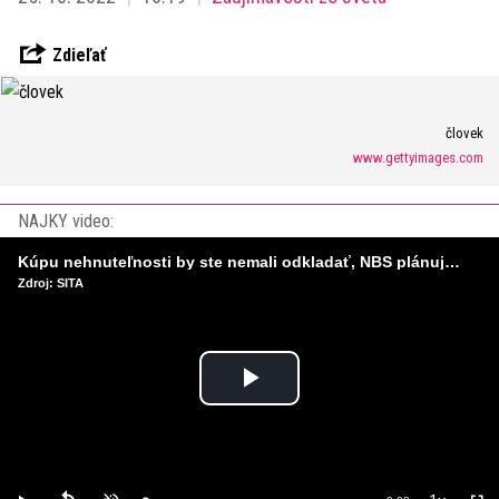
Zdieľať
človek
www.gettyimages.com
NAJKY video:
Kúpu nehnuteľnosti by ste nemali odkladať, NBS plánuje sprísniť pravidlá pri hypotékach
Zdroj: SITA
Play
Video