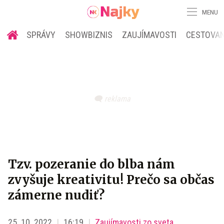
MENU
SPRÁVY
SHOWBIZNIS
ZAUJÍMAVOSTI
CESTOVAN
Tzv. pozeranie do blba nám
zvyšuje kreativitu! Prečo sa občas
zámerne nudiť?
25. 10. 2022
16:19
Zaujímavosti zo sveta