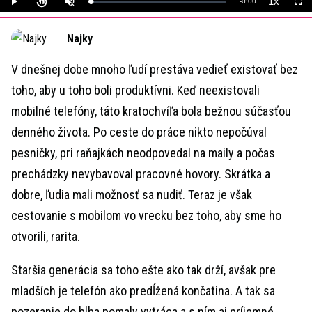
1x
Remaining
-
0:00
Loaded
:
Play
Unmute
Playback
Full
0%
Rate
Time
Najky
V dnešnej dobe mnoho ľudí prestáva vedieť existovať bez
toho, aby u toho boli produktívni. Keď neexistovali
mobilné telefóny, táto kratochvíľa bola bežnou súčasťou
denného života. Po ceste do práce nikto nepočúval
pesničky, pri raňajkách neodpovedal na maily a počas
prechádzky nevybavoval pracovné hovory. Skrátka a
dobre, ľudia mali možnosť sa nudiť. Teraz je však
cestovanie s mobilom vo vrecku bez toho, aby sme ho
otvorili, rarita.
Staršia generácia sa toho ešte ako tak drží, avšak pre
mladších je telefón ako predĺžená končatina. A tak sa
pozeranie do blba pomaly vytráca a s ním aj príjemné