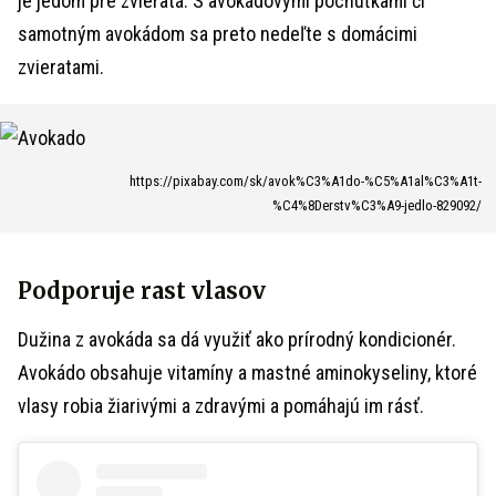
je jedom pre zvieratá. S avokádovými pochúťkami či
samotným avokádom sa preto nedeľte s domácimi
zvieratami.
https://pixabay.com/sk/avok%C3%A1do-%C5%A1al%C3%A1t-
%C4%8Derstv%C3%A9-jedlo-829092/
Podporuje rast vlasov
Dužina z avokáda sa dá využiť ako prírodný kondicionér.
Avokádo obsahuje vitamíny a mastné aminokyseliny, ktoré
vlasy robia žiarivými a zdravými a pomáhajú im rásť.