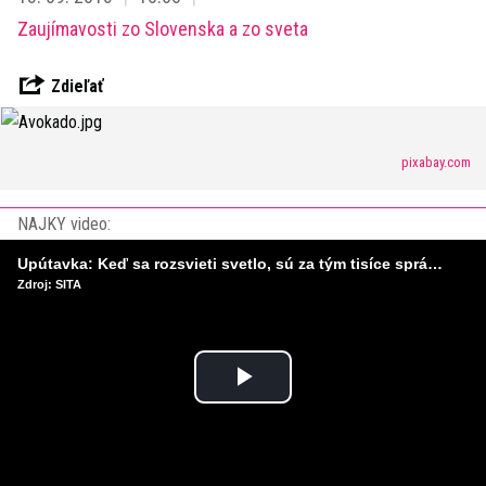
Zaujímavosti zo Slovenska a zo sveta
Zdieľať
pixabay.com
NAJKY video:
Upútavka: Keď sa rozsvieti svetlo, sú za tým tisíce správnych rozhodnutí. Ako vzniká infraštruktúra, ktorú nevnímame?
Zdroj: SITA
Play
Video