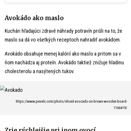
Avokádo ako maslo
Kuchári hľadajúci zdravé náhrady potravín prišli na to, že
maslo sa dá vo všetkých receptoch nahradiť avokádom.
Avokádo obsahuje menej kalórií ako maslo a pritom sa v
ňom nachádza aj proteín. Avokádo taktiež znižuje hladinu
cholesterolu a nasýtených tukov.
https://www.pexels.com/photo/sliced-avocado-on-brown-wooden-board-
1166419/
Zrie rýchlejšie pri inom ovocí