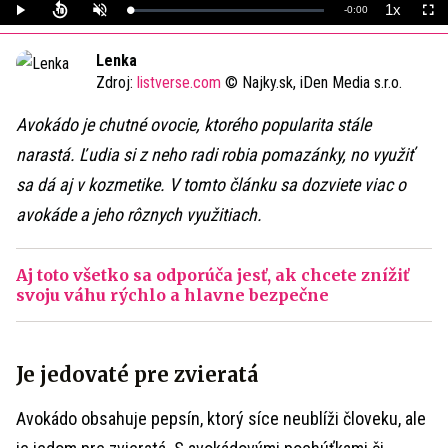
1x
Remaining
-
0:00
Loaded
:
Play
Unmute
Playback
Full
0%
Rate
Time
Lenka
Zdroj:
listverse.com
© Najky.sk, iDen Media s.r.o.
Avokádo je chutné ovocie, ktorého popularita stále
narastá. Ľudia si z neho radi robia pomazánky, no využiť
sa dá aj v kozmetike. V tomto článku sa dozviete viac o
avokáde a jeho rôznych využitiach.
Aj toto všetko sa odporúča jesť, ak chcete znížiť
svoju váhu rýchlo a hlavne bezpečne
Je jedovaté pre zvieratá
Avokádo obsahuje pepsín, ktorý síce neublíži človeku, ale