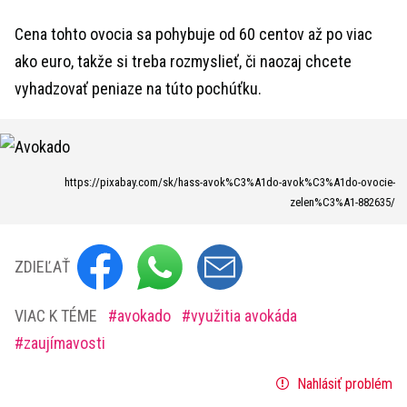
Cena tohto ovocia sa pohybuje od 60 centov až po viac
ako euro, takže si treba rozmyslieť, či naozaj chcete
vyhadzovať peniaze na túto pochúťku.
https://pixabay.com/sk/hass-avok%C3%A1do-avok%C3%A1do-ovocie-
zelen%C3%A1-882635/
ZDIEĽAŤ
VIAC K TÉME
avokado
využitia avokáda
zaujímavosti
Nahlásiť problém