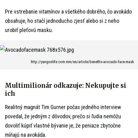
Pre vstrebanie vitamínov a všetkého dobrého, čo avokádo
obsahuje, ho stačí jednoducho zjesť alebo si z neho
urobiť pleťovú masku.
http://yangonlife.com.mm/en/article/benefits-avocado-face-mask
Multimilionár odkazuje: Nekupujte si
ich
Realitný magnát Tim Gurner počas jedného interview
povedal, že jedným z dôvodov, prečo si ľudia nemôžu
dovoliť kúpiť vlastné bývanie je, že peniaze zbytočne
míňajú na avokáda.