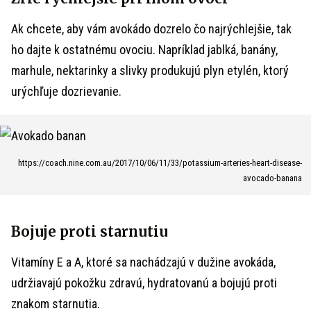
Ak chcete, aby vám avokádo dozrelo čo najrýchlejšie, tak
ho dajte k ostatnému ovociu. Napríklad jablká, banány,
marhule, nektarinky a slivky produkujú plyn etylén, ktorý
urýchľuje dozrievanie.
https://coach.nine.com.au/2017/10/06/11/33/potassium-arteries-heart-disease-
avocado-banana
Bojuje proti starnutiu
Vitamíny E a A, ktoré sa nachádzajú v dužine avokáda,
udržiavajú pokožku zdravú, hydratovanú a bojujú proti
znakom starnutia.