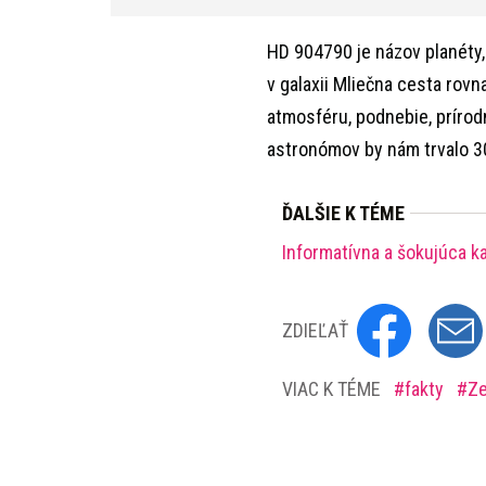
HD 904790 je názov planéty,
v galaxii Mliečna cesta ro
atmosféru, podnebie, prírod
astronómov by nám trvalo 30
ĎALŠIE K TÉME
Informatívna a šokujúca k
ZDIEĽAŤ
VIAC K TÉME
fakty
Z