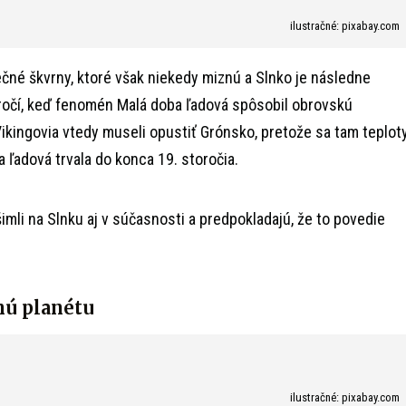
ilustračné: pixabay.com
čné škvrny, ktoré však niekedy miznú a Slnko je následne
toročí, keď fenomén Malá doba ľadová spôsobil obrovskú
ikingovia vtedy museli opustiť Grónsko, pretože sa tam teplot
 ľadová trvala do konca 19. storočia.
imli na Slnku aj v súčasnosti a predpokladajú, že to povedie
nú planétu
ilustračné: pixabay.com