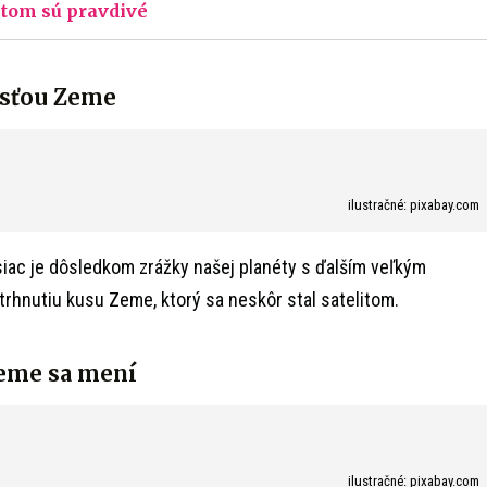
ritom sú pravdivé
asťou Zeme
ilustračné: pixabay.com
iac je dôsledkom zrážky našej planéty s ďalším veľkým
dtrhnutiu kusu Zeme, ktorý sa neskôr stal satelitom.
eme sa mení
ilustračné: pixabay.com