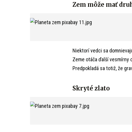
Zem môže mať dru
Niektorí vedci sa domnievaj
Zeme otáča ďalší vesmírny ob
Predpokladá sa totiž, že gra
Skryté zlato