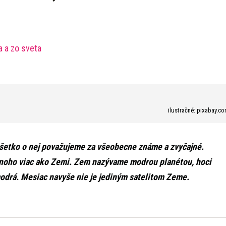
a a zo sveta
ilustračné: pixabay.c
všetko o nej považujeme za všeobecne známe a zvyčajné.
noho viac ako Zemi. Zem nazývame modrou planétou, hoci
 modrá. Mesiac navyše nie je jediným satelitom Zeme.