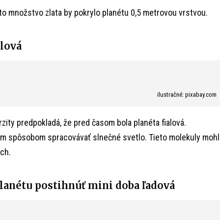
 to množstvo zlata by pokrylo planétu 0,5 metrovou vrstvou.
alová
ilustračné: pixabay.com
zity predpokladá, že pred časom bola planéta fialová.
ým spôsobom spracovávať slnečné svetlo. Tieto molekuly mohl
ch.
lanétu postihnúť mini doba ľadová