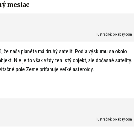
hý mesiac
ilustračné: pixabay.com
ú, že naša planéta má druhý satelit. Podľa výskumu sa okolo
jekt. Nie je to však vždy ten istý objekt, ale dočasné satelity.
vitačné pole Zeme priťahuje veľké asteroidy.
ilustračné: pixabay.com