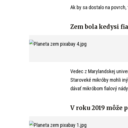
Ak by sa dostalo na povrch,
Zem bola kedysi fi
Vedec z Marylandskej univer
Staroveké mikróby mohli in
dávať mikróbom fialový nády
V roku 2019 môže p