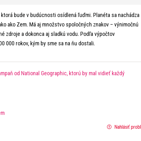
 ktorá bude v budúcnosti osídlená ľuďmi. Planéta sa nachádza
vnako ako Zem. Má aj množstvo spoločných znakov – výnimočnú
né zdroje a dokonca aj sladkú vodu. Podľa výpočtov
0 000 rokov, kým by sme sa na ňu dostali.
ampaň od National Geographic, ktorú by mal vidieť každý
em
Nahlásiť prob