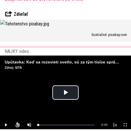
Zdieľať
ilustračné: pixabay.com
NAJKY video:
Upútavka: Keď sa rozsvieti svetlo, sú za tým tisíce správnych rozhodnutí. Ako vzniká infraštruktúra, ktorú nevnímame?
Zdroj: SITA
Play
Video
1x
Remaining
-
0:00
Loaded
:
Play
Unmute
Playback
Full
0%
Rate