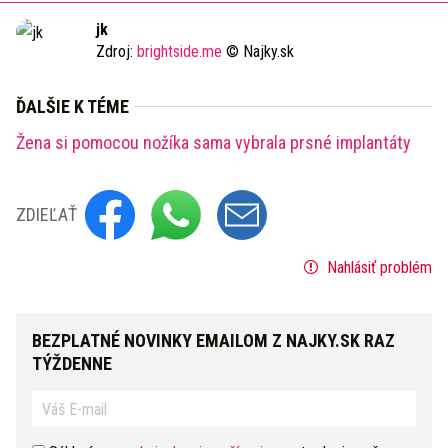
Time
jk
Zdroj:
brightside.me
© Najky.sk
ĎALŠIE K TÉME
Žena si pomocou nožíka sama vybrala prsné implantáty
ZDIEĽAŤ
Nahlásiť problém
BEZPLATNÉ NOVINKY EMAILOM Z NAJKY.SK RAZ
TÝŽDENNE