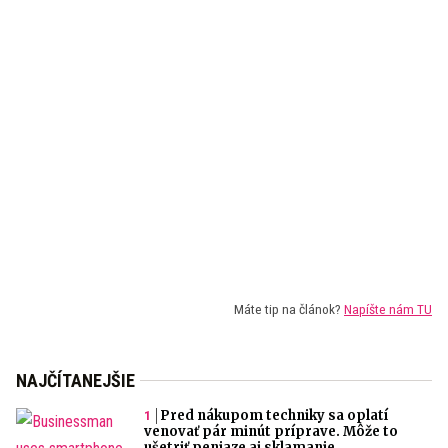
Máte tip na článok?
Napíšte nám TU
NAJČÍTANEJŠIE
Pred nákupom techniky sa oplatí
venovať pár minút príprave. Môže to
ušetriť peniaze aj sklamanie