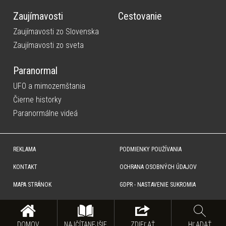
Zaujímavosti
Cestovanie
Zaujímavosti zo Slovenska
Zaujímavosti zo sveta
Paranormal
UFO a mimozemštania
Čierne historky
Paranormálne videá
REKLAMA
PODMIENKY POUŽÍVANIA
KONTAKT
OCHRANA OSOBNÝCH ÚDAJOV
MAPA STRÁNOK
GDPR - NASTAVENIE SUKROMIA
Copyright © SITA Slovenská tlačová agentúra a.s. Všetky práva vyhradené. Vyhradzujeme si právo udeľovať
súhlas na rozmnožovanie, šírenie a na verejný prenos obsahu. Na tejto stránke môžu byť umiestnené reklamné
odkazy, alebo reklamné produkty.
DOMOV
NAJČÍTANEJŠIE
ZDIEĽAŤ
HĽADAŤ