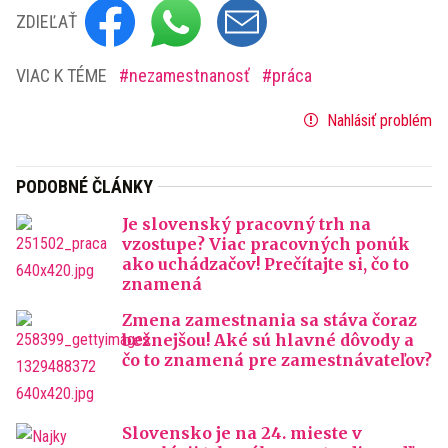
ZDIEĽAŤ
VIAC K TÉME
nezamestnanosť
práca
Nahlásiť problém
PODOBNÉ ČLÁNKY
Je slovenský pracovný trh na
vzostupe? Viac pracovných ponúk
ako uchádzačov! Prečítajte si, čo to
znamená
Zmena zamestnania sa stáva čoraz
bežnejšou! Aké sú hlavné dôvody a
čo to znamená pre zamestnávateľov?
Slovensko je na 24. mieste v