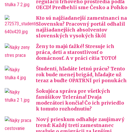
regulácii trhového prostredia podľa
OECD! Predbehli sme Česko a Poľsko
Kto sú najžiadanejší zamestnanci na
Slovensku? Pracovný portál odhalil
najžiadanejších absolventov
slovenských vysokých škôl
Ženy to majú ťažké! Stresuje ich
práca, deti a starostlivosť o
domácnosť. A v práci cítia TOTO!
Študenti, hľadáte letnú prácu? Tento
rok bude menej brigád, hľadajte už
teraz a buďte OPATRNÍ pri ponukách
Šokujúca správa pre všetkých
fanúšikov Telerána! Dvaja
moderátori končia! Čo ich priviedlo
k tomuto rozhodnutiu?
Nový prieskum odhaľuje zaujímavý
trend: Každý tretí zamestnanec
uvažuje o emigrácii za lepšími