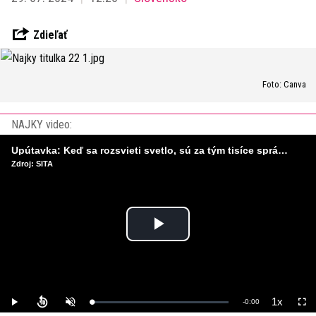
Zdieľať
Foto: Canva
NAJKY video:
Upútavka: Keď sa rozsvieti svetlo, sú za tým tisíce správnych rozhodnutí. Ako vzniká infraštruktúra, ktorú nevnímame?
Zdroj: SITA
Play
Video
1x
Remaining
-
0:00
Loaded
:
Play
Unmute
Playback
Full
0%
Rate