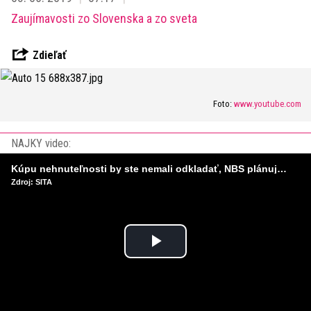
Zaujímavosti zo Slovenska a zo sveta
Zdieľať
Foto:
www.youtube.com
NAJKY video:
Kúpu nehnuteľnosti by ste nemali odkladať, NBS plánuje sprísniť pravidlá pri hypotékach
Zdroj: SITA
Play
Video