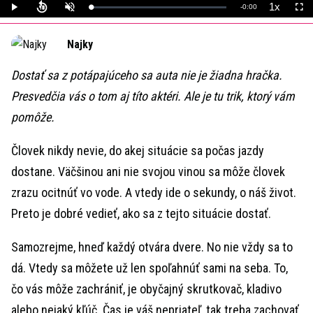
1x
Remaining
-
0:00
Loaded
:
Play
Unmute
Playback
Full
0%
Rate
Time
Najky
Dostať sa z potápajúceho sa auta nie je žiadna hračka.
Presvedčia vás o tom aj títo aktéri. Ale je tu trik, ktorý vám
pomôže.
Človek nikdy nevie, do akej situácie sa počas jazdy
dostane. Väčšinou ani nie svojou vinou sa môže človek
zrazu ocitnúť vo vode. A vtedy ide o sekundy, o náš život.
Preto je dobré vedieť, ako sa z tejto situácie dostať.
Samozrejme, hneď každý otvára dvere. No nie vždy sa to
dá. Vtedy sa môžete už len spoľahnúť sami na seba. To,
čo vás môže zachrániť, je obyčajný skrutkovač, kladivo
alebo nejaký kľúč. Čas je váš nepriateľ, tak treba zachovať