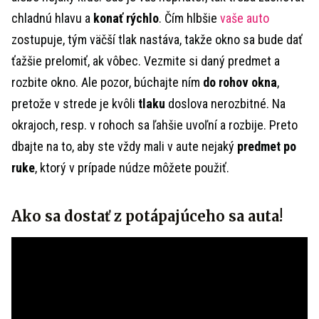
chladnú hlavu a
konať rýchlo
. Čím hlbšie
vaše auto
zostupuje, tým väčší tlak nastáva, takže okno sa bude dať
ťažšie prelomiť, ak vôbec. Vezmite si daný predmet a
rozbite okno. Ale pozor, búchajte ním
do rohov okna
,
pretože v strede je kvôli
tlaku
doslova nerozbitné. Na
okrajoch, resp. v rohoch sa ľahšie uvoľní a rozbije. Preto
dbajte na to, aby ste vždy mali v aute nejaký
predmet po
ruke
, ktorý v prípade núdze môžete použiť.
Ako sa dostať z potápajúceho sa auta!