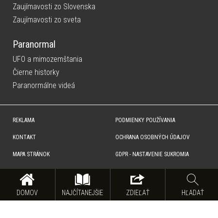
Zaujímavosti zo Slovenska
Zaujímavosti zo sveta
Paranormal
UFO a mimozemštania
Čierne historky
Paranormálne videá
REKLAMA
PODMIENKY POUŽÍVANIA
KONTAKT
OCHRANA OSOBNÝCH ÚDAJOV
MAPA STRÁNOK
GDPR - NASTAVENIE SUKROMIA
Copyright © SITA Slovenská tlačová agentúra a.s. Všetky práva vyhradené. Vyhradzujeme si právo udeľovať
súhlas na rozmnožovanie, šírenie a na verejný prenos obsahu. Na tejto stránke môžu byť umiestnené reklamné
odkazy, alebo reklamné produkty.
DOMOV
NAJČÍTANEJŠIE
ZDIEĽAŤ
HĽADAŤ