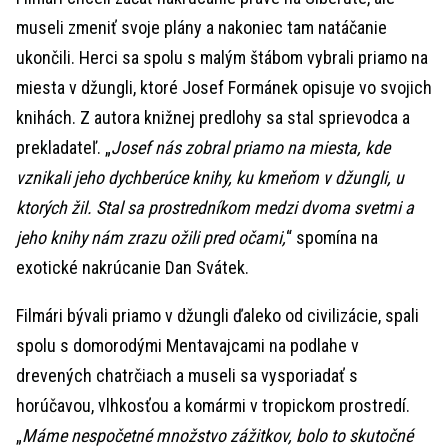
museli zmeniť svoje plány a nakoniec tam natáčanie
ukončili. Herci sa spolu s malým štábom vybrali priamo na
miesta v džungli, ktoré Josef Formánek opisuje vo svojich
knihách. Z autora knižnej predlohy sa stal sprievodca a
prekladateľ. „
Josef nás zobral priamo na miesta, kde
vznikali jeho dychberúce knihy, ku kmeňom v džungli, u
ktorých žil. Stal sa prostredníkom medzi dvoma svetmi a
jeho knihy nám zrazu ožili pred očami,
“ spomína na
exotické nakrúcanie Dan Svátek.
Filmári bývali priamo v džungli ďaleko od civilizácie, spali
spolu s domorodými Mentavajcami na podlahe v
drevených chatrčiach a museli sa vysporiadať s
horúčavou, vlhkosťou a komármi v tropickom prostredí.
„
Máme nespočetné množstvo zážitkov, bolo to skutočné