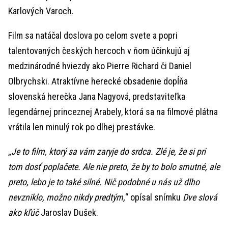
Karlových Varoch.
Film sa natáčal doslova po celom svete a popri
talentovaných českých hercoch v ňom účinkujú aj
medzinárodné hviezdy ako Pierre Richard či Daniel
Olbrychski. Atraktívne herecké obsadenie dopĺňa
slovenská herečka Jana Nagyová, predstaviteľka
legendárnej princeznej Arabely, ktorá sa na filmové plátna
vrátila len minulý rok po dlhej prestávke.
„
Je to film, ktorý sa vám zaryje do srdca. Zlé je, že si pri
tom dosť poplačete. Ale nie preto, že by to bolo smutné, ale
preto, lebo je to také silné. Nič podobné u nás už dlho
nevzniklo, možno nikdy predtým,
“ opísal snímku
Dve slová
ako kľúč
Jaroslav Dušek.