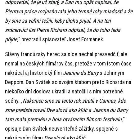
odpovedal, že je už starý, a Dan mu opäť napísal, že
Pierrova práca rozjasňovala jeho temné roky mladosti a že
by sme sa veľmi tešili, keby úlohu prijal. A na ten
srdcervúci list Pierre Richard odpísal, že do toho teda
pôjde,
“ prezradil spisovateľ Josef Formánek.
Slávny francúzsky herec sa síce nechal presvedčiť, ale
nemal na českých filmárov čas, pretože v tom istom čase
nakrúcal aj historický film
Jeanne du Barry
s Johnnym
Deppom. Dan Svátek so svojím štábom preto Richarda na
niekoľko dní doslova ukradli a natočili s ním potrebné
scény. „
Nakoniec sme sa tento rok stretli v Cannes, kde
sme predstavovali Dve slová ako kľúč a Jeanne du Barry
tam mala premiéru a bola otváracím filmom festivalu,
“
opisuje Dan Svátek neuveriteľné zážitky, spojené s
nakrúcaním filmu
Dve slová ako kľúč
.