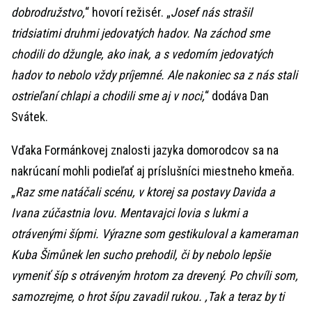
dobrodružstvo,
“ hovorí režisér. „
Josef nás strašil
tridsiatimi druhmi jedovatých hadov. Na záchod sme
chodili do džungle, ako inak, a s vedomím jedovatých
hadov to nebolo vždy príjemné. Ale nakoniec sa z nás stali
ostrieľaní chlapi a chodili sme aj v noci,
“ dodáva Dan
Svátek.
Vďaka Formánkovej znalosti jazyka domorodcov sa na
nakrúcaní mohli podieľať aj príslušníci miestneho kmeňa.
„
Raz sme natáčali scénu, v ktorej sa postavy Davida a
Ivana zúčastnia lovu. Mentavajci lovia s lukmi a
otrávenými šípmi. Výrazne som gestikuloval a kameraman
Kuba Šimůnek len sucho prehodil, či by nebolo lepšie
vymeniť šíp s otráveným hrotom za drevený. Po chvíli som,
samozrejme, o hrot šípu zavadil rukou. ,Tak a teraz by ti