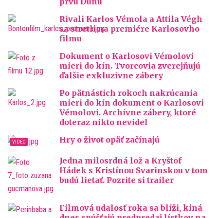
prvú Dunu
Rivali Karlos Vémola a Attila Végh
sa stretli na premiére Karlosovho
filmu
Dokument o Karlosovi Vémolovi
mieri do kín. Tvorcovia zverejňujú
ďalšie exkluzívne zábery
Po pätnástich rokoch nakrúcania
mieri do kín dokument o Karlosovi
Vémolovi. Archívne zábery, ktoré
doteraz nikto nevidel
Hry o život opäť začínajú
Jedna milosrdná lož a Kryštof
Hádek s Kristínou Svarinskou v tom
budú lietať. Pozrite si trailer
Filmová udalosť roka sa blíži, kiná
dnes spúšťajú predpredaj lístkov na