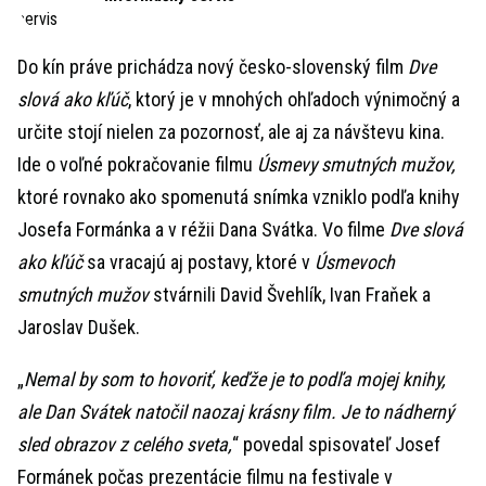
Do kín práve prichádza nový česko-slovenský film
Dve
slová ako kľúč
, ktorý je v mnohých ohľadoch výnimočný a
určite stojí nielen za pozornosť, ale aj za návštevu kina.
Ide o voľné pokračovanie filmu
Úsmevy smutných mužov,
ktoré rovnako ako spomenutá snímka vzniklo podľa knihy
Josefa Formánka a v réžii Dana Svátka. Vo filme
Dve slová
ako kľúč
sa vracajú aj postavy, ktoré v
Úsmevoch
smutných mužov
stvárnili David Švehlík, Ivan Fraňek a
Jaroslav Dušek.
„
Nemal by som to hovoriť, keďže je to podľa mojej knihy,
ale Dan Svátek natočil naozaj krásny film. Je to nádherný
sled obrazov z celého sveta,
“ povedal spisovateľ Josef
Formánek počas prezentácie filmu na festivale v