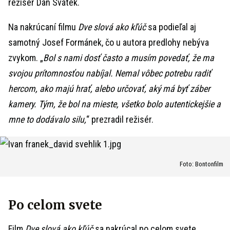
režisér Dan Svátek.
Na nakrúcaní filmu
Dve slová ako kľúč
sa podieľal aj
samotný Josef Formánek, čo u autora predlohy nebýva
zvykom. „
Bol s nami dosť často a musím povedať, že ma
svojou prítomnosťou nabíjal. Nemal vôbec potrebu radiť
hercom, ako majú hrať, alebo určovať, aký má byť záber
kamery. Tým, že bol na mieste, všetko bolo autentickejšie a
mne to dodávalo silu,
“ prezradil režisér.
Foto: Bontonfilm
Po celom svete
Film
Dve slová ako kľúč
sa nakrúcal po celom svete.