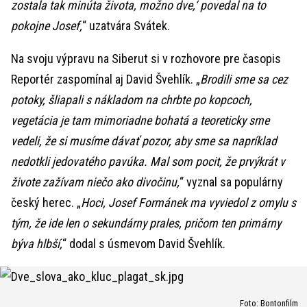
zostala tak minúta života, možno dve,‘ povedal na to
pokojne Josef,
“ uzatvára Svátek.
Na svoju výpravu na Siberut si v rozhovore pre časopis
Reportér zaspomínal aj David Švehlík. „
Brodili sme sa cez
potoky, šliapali s nákladom na chrbte po kopcoch,
vegetácia je tam mimoriadne bohatá a teoreticky sme
vedeli, že si musíme dávať pozor, aby sme sa napríklad
nedotkli jedovatého pavúka. Mal som pocit, že prvýkrát v
živote zažívam niečo ako divočinu,
“ vyznal sa populárny
český herec. „
Hoci, Josef Formánek ma vyviedol z omylu s
tým, že ide len o sekundárny prales, pričom ten primárny
býva hlbší,
“ dodal s úsmevom David Švehlík.
Foto: Bontonfilm