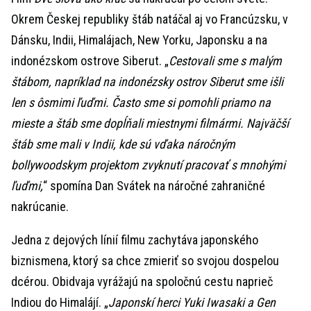
Okrem Českej republiky štáb natáčal aj vo Francúzsku, v
Dánsku, Indii, Himalájach, New Yorku, Japonsku a na
indonézskom ostrove Siberut. „
Cestovali sme s malým
štábom, napríklad na indonézsky ostrov Siberut sme išli
len s ôsmimi ľuďmi. Často sme si pomohli priamo na
mieste a štáb sme dopĺňali miestnymi filmármi. Najväčší
štáb sme mali v Indii, kde sú vďaka náročným
bollywoodskym projektom zvyknutí pracovať s mnohými
ľuďmi,
“ spomína Dan Svátek na náročné zahraničné
nakrúcanie.
Jedna z dejových línií filmu zachytáva japonského
biznismena, ktorý sa chce zmieriť so svojou dospelou
dcérou. Obidvaja vyrážajú na spoločnú cestu naprieč
Indiou do Himalájí. „
Japonskí herci Yuki Iwasaki a Gen