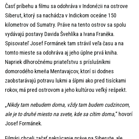
Časť príbehu a filmu sa odohráva v Indonézii na ostrove
Siberut, ktorý sa nachádza v Indickom oceáne 150
kilometrov od Sumatry. Práve na tento ostrov sa spolu
vydávajú postavy Davida Švehlíka a Ivana Franěka.
Spisovateľ Josef Formánek tam strávil veľa času a na
tomto mieste sa odohráva aj jeho úplne prvá kniha.
Napriek dlhoročnému priateľstvu s príslušníkmi
domorodého kmeňa Mentavajcov, ktorí si dodnes
zaobstarávajú potravu lukmi a šípmi ako pred tisíckami
rokov, má pred ostrovom a jeho kultúrou veľký rešpekt.
„
Nikdy tam nebudem doma, vždy tam budem cudzincom,
ale je to druhé miesto na svete, kde sa cítim doma,
“ hovorí
Josef Formánek.
Filmári chceli začať nakrúcanie práve na Siberute, ale