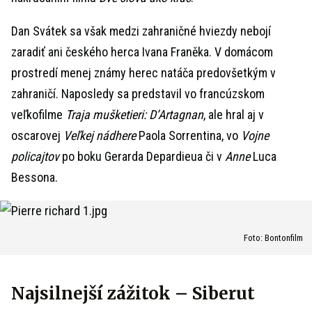
Dan Svátek sa však medzi zahraničné hviezdy nebojí
zaradiť ani českého herca Ivana Franěka. V domácom
prostredí menej známy herec natáča predovšetkým v
zahraničí. Naposledy sa predstavil vo francúzskom
veľkofilme
Traja mušketieri: D’Artagnan
, ale hral aj v
oscarovej
Veľkej nádhere
Paola Sorrentina, vo
Vojne
policajtov
po boku Gerarda Depardieua či v
Anne
Luca
Bessona.
Foto: Bontonfilm
Najsilnejší zážitok – Siberut