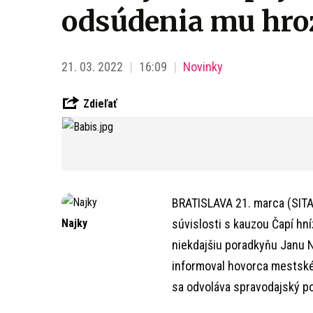
odsúdenia mu hroz
21. 03. 2022
16:09
Novinky
Zdieľať
BRATISLAVA 21. marca (SITA
Najky
súvislosti s kauzou Čapí hn
niekdajšiu poradkyňu Janu N
informoval hovorca mestské
sa odvoláva spravodajský po