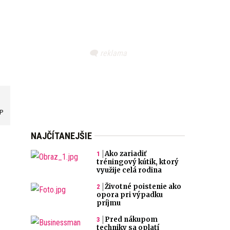
AP
NAJČÍTANEJŠIE
Ako zariadiť
tréningový kútik, ktorý
využije celá rodina
Životné poistenie ako
opora pri výpadku
príjmu
Pred nákupom
techniky sa oplatí