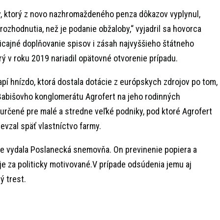
v, ktorý z novo nazhromaždeného penza dôkazov vyplynul,
ozhodnutia, než je podanie obžaloby,“ vyjadril sa hovorca
cajné doplňovanie spisov i zásah najvyššieho štátneho
ý v roku 2019 nariadil opätovné otvorenie prípadu.
apí hnízdo, ktorá dostala dotácie z európskych zdrojov po tom,
z Babišovho konglomerátu Agrofert na jeho rodinných
 určené pre malé a stredne veľké podniky, pod ktoré Agrofert
evzal späť vlastníctvo farmy.
ne vydala Poslanecká snemovňa. On previnenie popiera a
e za politicky motivované.V prípade odsúdenia jemu aj
ý trest.