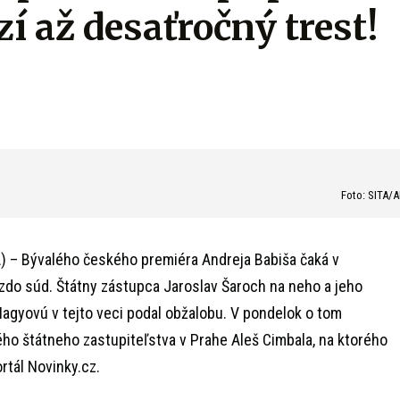
í až desaťročný trest!
Foto: SITA/
) – Bývalého českého premiéra Andreja Babiša čaká v
ízdo súd. Štátny zástupca Jaroslav Šaroch na neho a jeho
agyovú v tejto veci podal obžalobu. V pondelok o tom
ho štátneho zastupiteľstva v Prahe Aleš Cimbala, na ktorého
rtál Novinky.cz.