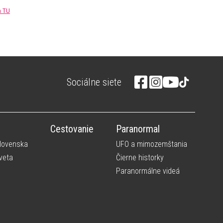
m TU
Sociálne siete
Cestovanie
Paranormal
Slovenska
UFO a mimozemštania
veta
Čierne historky
Paranormálne videá