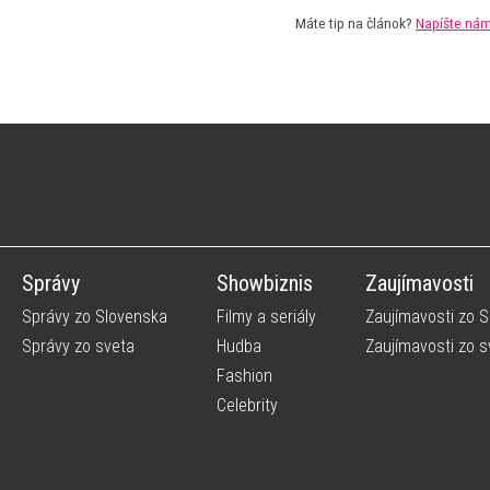
Máte tip na článok?
Napíšte ná
Správy
Showbiznis
Zaujímavosti
Správy zo Slovenska
Filmy a seriály
Zaujímavosti zo 
Správy zo sveta
Hudba
Zaujímavosti zo s
Fashion
Celebrity