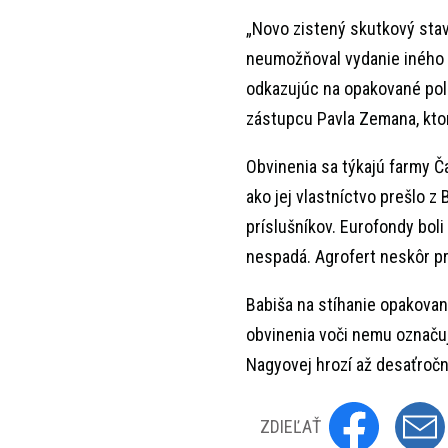
„Novo zistený skutkový sta
neumožňoval vydanie iného r
odkazujúc na opakované poli
zástupcu Pavla Zemana, ktor
Obvinenia sa týkajú farmy Č
ako jej vlastníctvo prešlo 
príslušníkov. Eurofondy boli
nespadá. Agrofert neskôr pr
Babiša na stíhanie opakova
obvinenia voči nemu označuj
Nagyovej hrozí až desaťročn
ZDIEĽAŤ