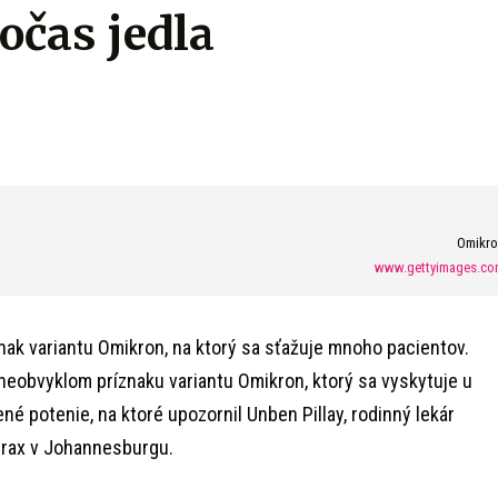
očas jedla
Omikro
www.gettyimages.co
nak variantu Omikron, na ktorý sa sťažuje mnoho pacientov.
eobvyklom príznaku variantu Omikron, ktorý sa vyskytuje u
ené potenie, na ktoré upozornil Unben Pillay, rodinný lekár
prax v Johannesburgu.