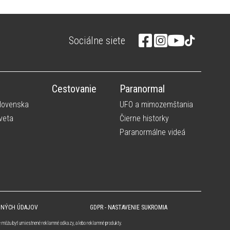
Sociálne siete
Cestovanie
Paranormal
Slovenska
UFO a mimozemštania
veta
Čierne historky
Paranormálne videá
BNÝCH ÚDAJOV
GDPR - NASTAVENIE SUKROMIA
e môžu byť umiestnené reklamné odkazy, alebo reklamné produkty.