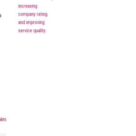
o
lém