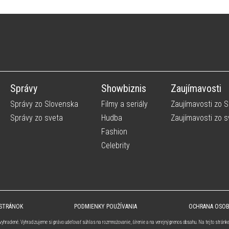
Správy
Showbiznis
Zaujímavosti
Správy zo Slovenska
Filmy a seriály
Zaujímavosti zo 
Správy zo sveta
Hudba
Zaujímavosti zo s
Fashion
Celebrity
 STRÁNOK
PODMIENKY POUŽÍVANIA
OCHRANA OSO
vyhradené. Vyhradzujeme si právo udeľovať súhlas na rozmnožovanie, šírenie a na verejný prenos obsahu. Na tejto stránk