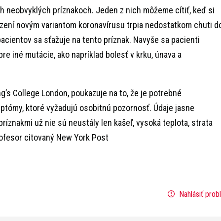
ch neobvyklých príznakoch. Jeden z nich môžeme cítiť, keď si
azení novým variantom koronavírusu trpia nedostatkom chuti d
acientov sa sťažuje na tento príznak. Navyše sa pacienti
pre iné mutácie, ako napríklad bolesť v krku, únava a
ng’s College London, poukazuje na to, že je potrebné
ptómy, ktoré vyžadujú osobitnú pozornosť. Údaje jasne
príznakmi už nie sú neustály len kašeľ, vysoká teplota, strata
rofesor citovaný New York Post
Nahlásiť prob