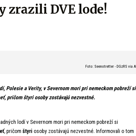
y zrazili DVE lode!
Foto: Seenotretter - DGzRS via 
í, Polesie a Verity, v Severnom mori pri nemeckom pobreží si
eť, pričom štyri osoby zostávajú nezvestné.
ladných lodí v Severnom mori pri nemeckom pobreží si
eť
, pričom
štyri
osoby zostávajú nezvestné. Informovali o tom