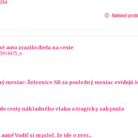
ážka
Nahlásiť prob
 auto zrazilo dieťa na ceste
ný mesiac: Železnice SR za posledný mesiac evidujú 1
a do cesty nákladného vlaku a tragicky zahynula
uto! Vodič si myslel, že ide o zver...