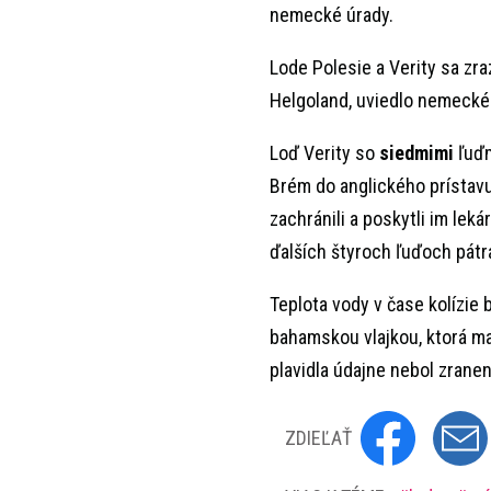
nemecké úrady.
Lode Polesie a Verity sa zra
Helgoland, uviedlo nemecké
Loď Verity so
siedmimi
ľuďm
Brém do anglického prístav
zachránili a poskytli im lek
ďalších štyroch ľuďoch pátr
Teplota vody v čase kolízie 
bahamskou vlajkou, ktorá mal
plavidla údajne nebol zranen
ZDIEĽAŤ