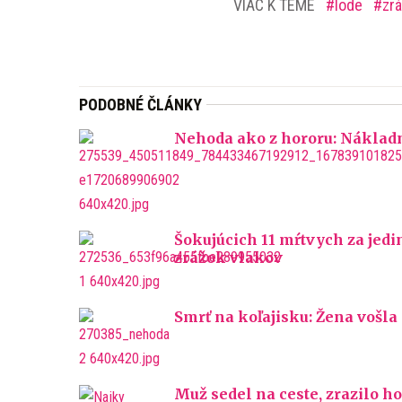
VIAC K TÉME
lode
zr
PODOBNÉ ČLÁNKY
Nehoda ako z hororu: Nákladné
Šokujúcich 11 mŕtvych za jedi
zrážok vlakov
Smrť na koľajisku: Žena vošl
Muž sedel na ceste, zrazilo ho a