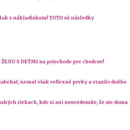
 vlak s nákladiakom! TOTO sú následky
lo ŽENU S DEŤMI na priechode pre chodcov!
zabehať, nemal však reflexné prvky a vrazilo doňho
ských riekach, kde si ani neuvedomíte, že ste doma