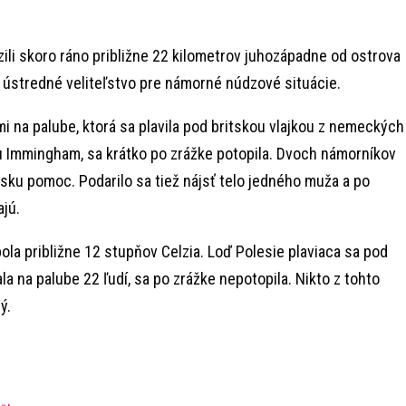
zili skoro ráno približne 22 kilometrov juhozápadne od ostrova
 ústredné veliteľstvo pre námorné núdzové situácie.
i na palube, ktorá sa plavila pod britskou vlajkou z nemeckých
u Immingham, sa krátko po zrážke potopila. Dvoch námorníkov
ársku pomoc. Podarilo sa tiež nájsť telo jedného muža a po
ajú.
bola približne 12 stupňov Celzia. Loď Polesie plaviaca sa pod
a na palube 22 ľudí, sa po zrážke nepotopila. Nikto z tohto
ý.