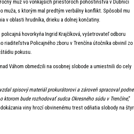
ročný muž vo vonkajších priestoroch pohostinstva v Dubnici
o muža, s ktorým mal predtým verbálny konflikt. Spôsobil mu
 v oblasti hrudníka, drieku a dolnej končatiny.
 policajná hovorkyňa Ingrid Krajčíková, vyšetrovateľ odboru
o riaditeľstva Policajného zboru v Trenčína útočníka obvinil zo
v štádiu pokusu.
e nad Váhom obmedzili na osobnej slobode a umiestnili do cely
vzdal spisový materiál prokurátorovi a zároveň spracoval podne
, o ktorom bude rozhodovať sudca Okresného súdu v Trenčíne
,“
 dokázania viny hrozí obvinenému trest odňatia slobody na štyr