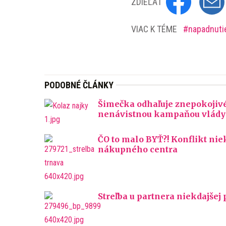
ZDIEĽAŤ
VIAC K TÉME
napadnut
PODOBNÉ ČLÁNKY
Šimečka odhaľuje znepokojivé 
nenávistnou kampaňou vlády
ČO to malo BYŤ?! Konflikt nie
nákupného centra
Streľba u partnera niekdajšej 