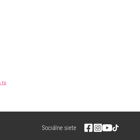
m TU
Sociálne siete