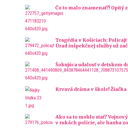
Čo to malo znamenať?! Opitý
Tragédia v Košiciach: Policajt
Úrad inšpekčnej služby už zač
Šokujúca udalosť v detskom do
Krvavá dráma v škole! Žiačka
Ako sa to mohlo stať? Vojnový
v rukách polície, ale hanba z