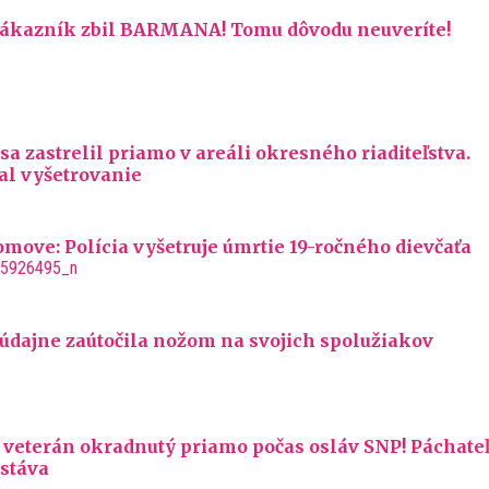
 zákazník zbil BARMANA! Tomu dôvodu neuveríte!
 sa zastrelil priamo v areáli okresného riaditeľstva.
al vyšetrovanie
move: Polícia vyšetruje úmrtie 19-ročného dievčaťa
 údajne zaútočila nožom na svojich spolužiakov
 veterán okradnutý priamo počas osláv SNP! Páchateľ
ostáva