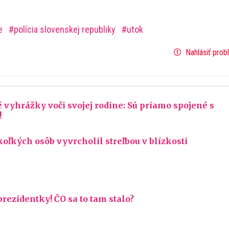
ie
polícia slovenskej republiky
utok
Nahlásiť prob
vyhrážky voči svojej rodine: Sú priamo spojené s
!
koľkých osôb vyvrcholil streľbou v blízkosti
prezidentky! ČO sa to tam stalo?