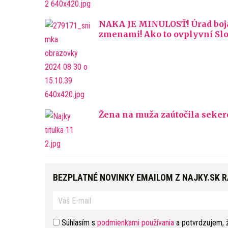
NAKA JE MINULOSŤ! Úrad boja 
zmenami! Ako to ovplyvní Sl
Žena na muža zaútočila sekero
BEZPLATNÉ NOVINKY EMAILOM Z NAJKY.SK 
Súhlasím s
podmienkami používania
a potvrdzujem, 