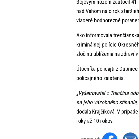
Bojovým nožom zaútočil 41-
nad Váhom na o rok staršieh
viaceré bodnorezné poranenia
Ako informovala trenčianska
kriminálnej polície Okresnéh
zločinu ublíženia na zdraví 
Útočníka policajti z Dubnic
policajného zaistenia.
„
Vyšetrovateľ z Trenčína odo
na jeho väzobného stíhanie
dodala Krajčíková. V prípade
roky až 10 rokov.