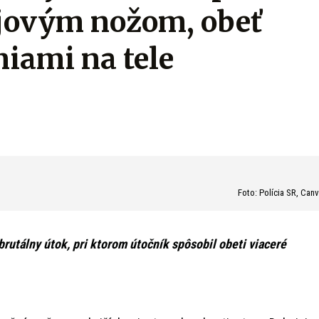
ojovým nožom, obeť
niami na tele
Foto: Polícia SR, Can
brutálny útok, pri ktorom útočník spôsobil obeti viaceré