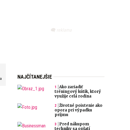
NAJČÍTANEJŠIE
va
Ako zariadiť
tréningový kútik, ktorý
využije celá rodina
Životné poistenie ako
opora pri výpadku
príjmu
Pred nákupom
techniky sa oplatí