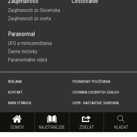
Zaujímavosti
Cestovanie
Zaujímavosti zo Slovenska
Zaujímavosti zo sveta
Paranormal
UFO a mimozemštania
Čierne historky
Paranormálne videá
REKLAMA
PODMIENKY POUŽÍVANIA
KONTAKT
OCHRANA OSOBNÝCH ÚDAJOV
MAPA STRÁNOK
GDPR - NASTAVENIE SUKROMIA
Copyright © SITA Slovenská tlačová agentúra a.s. Všetky práva vyhradené. Vyhradzujeme si právo udeľovať
súhlas na rozmnožovanie, šírenie a na verejný prenos obsahu. Na tejto stránke môžu byť umiestnené reklamné
odkazy, alebo reklamné produkty.
DOMOV
NAJČÍTANEJŠIE
ZDIEĽAŤ
HĽADAŤ