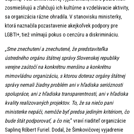
zosmiešňujú a zľahčujú ich kultúrne a vzdelávacie aktivity,
sa organizácia rázne ohradila. V stanovisku ministerky,
ktorá naznačila pozastavenie akejkoľvek podpory pre
LGBTI+, tiež vnímajú pokus o cenzúru a diskrimináciu.
„Sme znechutení a znechutené, že predstaviteľka
ústredného orgánu štátnej správy Slovenskej republiky
verejne zaútočí na konkrétnu menšinu a konkrétnu
mimovládnu organizáciu, s ktorou doteraz orgány štátnej
správy nemali žiadny problém ani v hľadiska serióznosti
spolupráce, ani z hľadiska transparentnosti, ani v hľadiska
kvality realizovaných projektov. To, že sa niečo pani
ministerke nepáči, nemôže byť predsa jediným kritériom, čo
bude štát podporovať, a čo nie,
” vraví riaditeľ organizácie
Saplinq Róbert Furiel. Dodal, že Šimkovičovej vyjadrenie