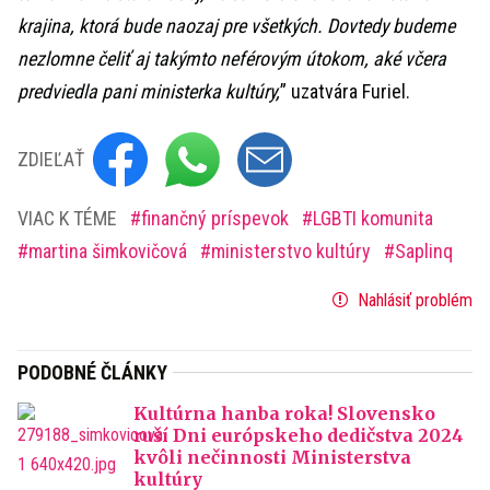
krajina, ktorá bude naozaj pre všetkých. Dovtedy budeme
nezlomne čeliť aj takýmto neférovým útokom, aké včera
predviedla pani ministerka kultúry,
” uzatvára Furiel.
ZDIEĽAŤ
VIAC K TÉME
finančný príspevok
LGBTI komunita
martina šimkovičová
ministerstvo kultúry
Saplinq
Nahlásiť problém
PODOBNÉ ČLÁNKY
Kultúrna hanba roka! Slovensko
ruší Dni európskeho dedičstva 2024
kvôli nečinnosti Ministerstva
kultúry