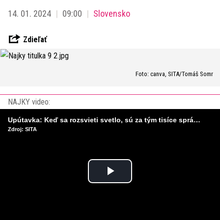
14. 01. 2024
09:00
Slovensko
Zdieľať
Foto: canva, SITA/Tomáš Somr
NAJKY video:
Upútavka: Keď sa rozsvieti svetlo, sú za tým tisíce správnych rozhodnutí. Ako vzniká infraštruktúra, ktorú nevnímame?
Zdroj: SITA
Play
Video