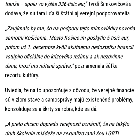
tranže – spolu vo výške 336-tisíc eur,
“ tvrdí Šimkovičová a
dodáva, že sú tam i ďalší štátni aj verejní podporovatelia.
„Zaujímalo by ma, čo na podporu tejto mimovládky hovoria
samotní Košičania. Mesto Košice im poskytlo 5-tisíc eur,
pritom už 1. decembra kvôli akútnemu nedostatku financií
vstúpilo oficiálne do krízového režimu a ak nezdvihne
dane, hrozí mu nútená správa,“
poznamenala šéfka
rezortu kultúry.
Uviedla, že na to upozorňuje z dôvodu, že verejné financie
sú v zlom stave a samosprávy majú existenčné problémy,
konsoliduje sa a škrty sa robia, kde sa dá.
„A preto chcem dopredu verejnosti oznámiť, že na takýto
druh školenia mládeže na sexualizovanú šou LGBTI