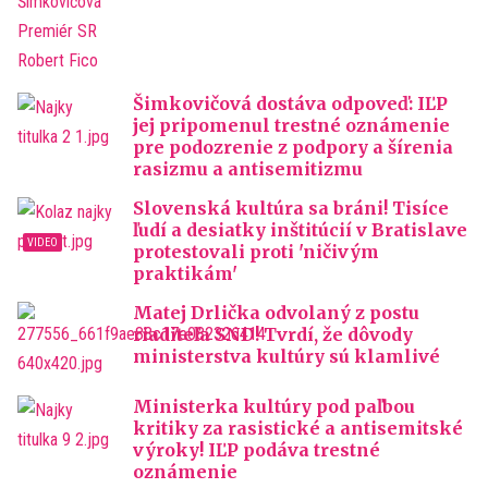
Šimkovičová dostáva odpoveď: IĽP
jej pripomenul trestné oznámenie
pre podozrenie z podpory a šírenia
rasizmu a antisemitizmu
Slovenská kultúra sa bráni! Tisíce
ľudí a desiatky inštitúcií v Bratislave
protestovali proti 'ničivým
praktikám'
Matej Drlička odvolaný z postu
riaditeľa SND! Tvrdí, že dôvody
ministerstva kultúry sú klamlivé
Ministerka kultúry pod paľbou
kritiky za rasistické a antisemitské
výroky! IĽP podáva trestné
oznámenie