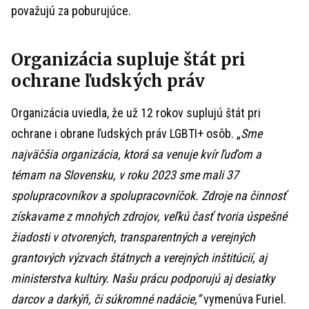
považujú za poburujúce.
Organizácia supluje štát pri
ochrane ľudských práv
Organizácia uviedla, že už 12 rokov suplujú štát pri
ochrane i obrane ľudských práv LGBTI+ osôb. „
Sme
najväčšia organizácia, ktorá sa venuje kvír ľuďom a
témam na Slovensku, v roku 2023 sme mali 37
spolupracovníkov a spolupracovníčok. Zdroje na činnosť
získavame z mnohých zdrojov, veľkú časť tvoria úspešné
žiadosti v otvorených, transparentných a verejných
grantových výzvach štátnych a verejných inštitúcií, aj
ministerstva kultúry. Našu prácu podporujú aj desiatky
darcov a darkýň, či súkromné nadácie,”
vymenúva Furiel.