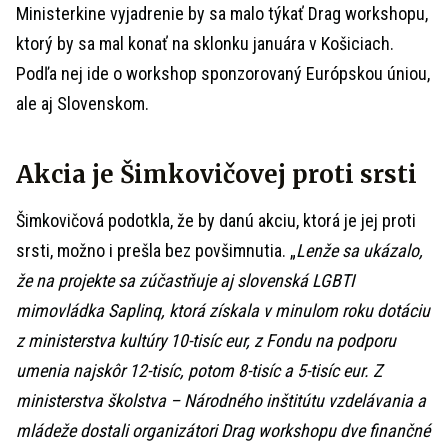
Ministerkine vyjadrenie by sa malo týkať Drag workshopu,
ktorý by sa mal konať na sklonku januára v Košiciach.
Podľa nej ide o workshop sponzorovaný Európskou úniou,
ale aj Slovenskom.
Akcia je Šimkovičovej proti srsti
Šimkovičová podotkla, že by danú akciu, ktorá je jej proti
srsti, možno i prešla bez povšimnutia. „
Lenže sa ukázalo,
že na projekte sa zúčastňuje aj slovenská LGBTI
mimovládka Saplinq, ktorá získala v minulom roku dotáciu
z ministerstva kultúry 10-tisíc eur, z Fondu na podporu
umenia najskôr 12-tisíc, potom 8-tisíc a 5-tisíc eur. Z
ministerstva školstva – Národného inštitútu vzdelávania a
mládeže dostali organizátori Drag workshopu dve finančné