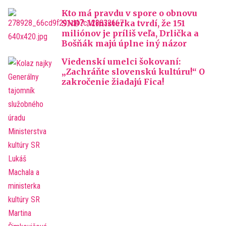
Kto má pravdu v spore o obnovu
SND? Ministerka tvrdí, že 151
miliónov je príliš veľa, Drlička a
Bošňák majú úplne iný názor
Viedenskí umelci šokovaní:
„Zachráňte slovenskú kultúru!“ O
zakročenie žiadajú Fica!