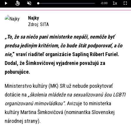
1x
Remaining
-
0:00
Loaded
:
Play
Unmute
Playback
Full
0%
Rate
Time
Najky
Zdroj:
SITA
„To, že sa niečo pani ministerke nepáči, nemôže byť
predsa jediným kritériom, čo bude štát podporovať, a čo
nie,
” vraví riaditeľ organizácie Saplinq Róbert Furiel.
Dodal, že Šimkovičovej vyjadrenie považujú za
poburujúce.
Ministerstvo kultúry (MK) SR už nebude poskytovať
dotácie na
„školenia mládeže na sexualizovanú šou LGBTI
organizovanú mimovládkou“.
Avizuje to ministerka
kultúry Martina Šimkovičová (nominantka Slovenskej
národnej strany).