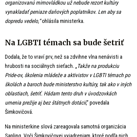
organizovanú mimovládkou už nebude rezort kultúry
vynakladať peniaze daňových poplatníkov. Len aby sa
dopredu vedelo,“
ohlásila ministerka.
Na LGBTI témach sa bude šetriť
Dodala, že to vraví prv, než sa zdvihne vlna nenávisti a
hrubosti na sociálnych sieťach. „
Takže na produkciu
Pride-ov, školenia mládeže a aktivistov v LGBTI témach po
školách a baroch bude ministerstvo kultúry, tak ako v iných
oblastiach, šetriť. Hádam tento druh v úvodzovkách
umenia prežije aj bez štátnych dotácií
,“ povedala
Šimkovičová.
Na ministerkine slová zareagovala samotná organizácia
Saplinq. Voči Šimkovičovej vyjadreniam, ktoré podľa nich