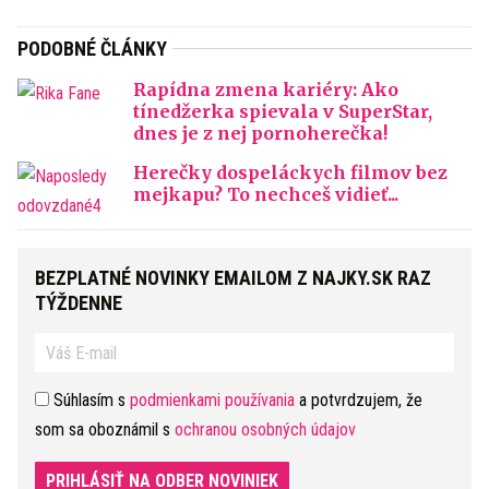
PODOBNÉ ČLÁNKY
Rapídna zmena kariéry: Ako
tínedžerka spievala v SuperStar,
dnes je z nej pornoherečka!
Herečky dospeláckych filmov bez
mejkapu? To nechceš vidieť...
BEZPLATNÉ NOVINKY EMAILOM Z NAJKY.SK RAZ
TÝŽDENNE
Súhlasím s
podmienkami používania
a potvrdzujem, že
som sa oboznámil s
ochranou osobných údajov
PRIHLÁSIŤ NA ODBER NOVINIEK