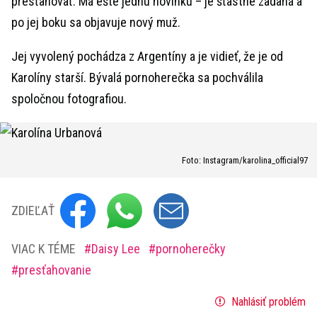
presťahovať. Má ešte jednu novinku – je šťastne zadaná a
po jej boku sa objavuje nový muž.
Jej vyvolený pochádza z Argentíny a je vidieť, že je od
Karolíny starší. Bývalá pornoherečka sa pochválila
spoločnou fotografiou.
Foto: Instagram/karolina_official97
ZDIEĽAŤ
VIAC K TÉME
Daisy Lee
pornoherečky
presťahovanie
Nahlásiť problém