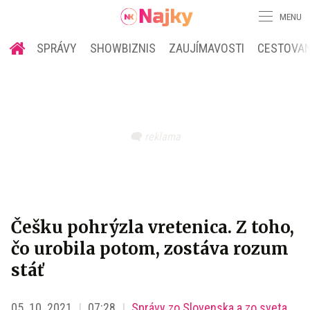
MENU
SPRÁVY
SHOWBIZNIS
ZAUJÍMAVOSTI
CESTOVAN
Češku pohrýzla vretenica. Z toho,
čo urobila potom, zostáva rozum
stáť
05. 10. 2021
07:28
Správy zo Slovenska a zo sveta