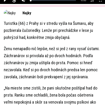
1x
Remaining
-
0:00
Loaded
:
Play
Unmute
Playback
Full
0%
Rate
Time
Najky
Turistka (66) z Prahy si v stredu vyšla na Šumavu, aby
pozbierala čučoriedky. Lenže pri prechádzke v lese ju
pohrýzol had, konkrétne zmija obyčajná.
Ženu nenapadlo nič lepšie, než si jed z rany vysať ústami.
Záchranárov si privolala až po dvoch hodinách. Podľa
záchranárov ju zmija uštipla do prsta. Pomoc si hneď
nezavolala. Keď si po dvoch hodinách predsa len pomoc
zavolala, záchranári boli prekvapení z jej správania.
„Na mieste sme zistili, že pani skutočne poštípal had do
prsta. Ranku sme ochladili, žena bola počas ošetrenia
veľmi nepokojná a skôr sa venovala svojmu psíkovi ako