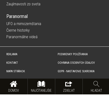
Zaujímavosti zo sveta
Paranormal
UFO a mimozemštania
Čierne historky
Paranormálne videá
REKLAMA
PODMIENKY POUŽÍVANIA
KONTAKT
OCHRANA OSOBNÝCH ÚDAJOV
MAPA STRÁNOK
GDPR - NASTAVENIE SUKROMIA
Copyright © SITA Slovenská tlačová agentúra a.s. Všetky práva vyhradené. Vyhradzujeme si právo udeľovať
súhlas na rozmnožovanie, šírenie a na verejný prenos obsahu. Na tejto stránke môžu byť umiestnené reklamné
odkazy, alebo reklamné produkty.
DOMOV
NAJČÍTANEJŠIE
ZDIEĽAŤ
HĽADAŤ