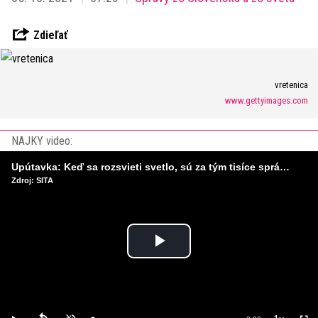
Zdieľať
vretenica
www.gettyimages.com
NAJKY video:
Upútavka: Keď sa rozsvieti svetlo, sú za tým tisíce správnych rozhodnutí. Ako vzniká infraštruktúra, ktorú nevnímame?
Zdroj: SITA
Play
Video