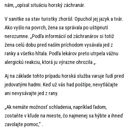
nám, „opísal situáciu horský záchranár.
V sanitke sa stav turistky zhoršil. Opuchol jej jazyk a tvár.
Ako vyšlo na povrch, žena sa správala po uštipnutí
nerozumne. „Podľa informácií od záchranárov si totiž
žena celú dobu pred naším príchodom vysávala jed z
ranky a všetko hltala. Podľa lekárov preto utrpela vážnu
alergickú reakciu, ktorá ju výrazne ohrozila „.
Aj na základe tohto prípadu horská služba varuje ľudí pred
jedovatými hadmi. Keď už vás had poštípe, nevytláčajte
ani nevysávajte jed z rany.
„Ak nemáte možnosť schladenia, napríklad ľadom,
zostaňte v kľude na mieste, čo najmenej sa hýbte a ihneď
zavolajte pomoc,“ .