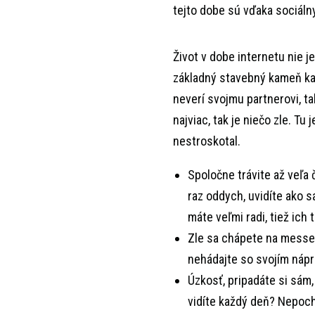
tejto dobe sú vďaka sociáln
Život v dobe internetu nie je 
základný stavebný kameň kaž
neverí svojmu partnerovi, t
najviac, tak je niečo zle. Tu
nestroskotal.
Spoločne trávite až veľa
raz oddych, uvidíte ako s
máte veľmi radi, tiež ich 
Zle sa chápete na messen
nehádajte so svojím nápr
Úzkosť, pripadáte si sám,
vidíte každý deň? Nepoch