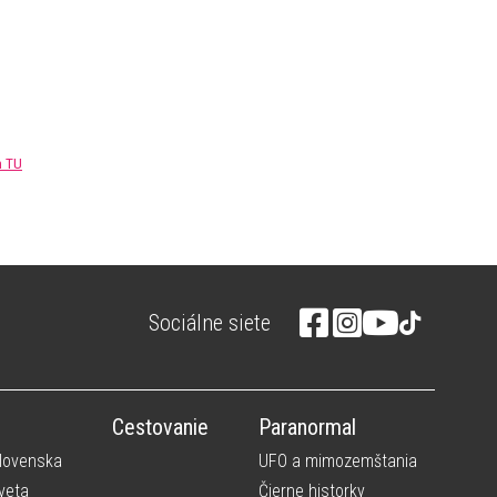
m TU
Sociálne siete
Cestovanie
Paranormal
Slovenska
UFO a mimozemštania
veta
Čierne historky