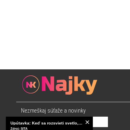
Nezmeškaj súťaže a novinky
Upútavka: Keď sa rozsvieti svetlo, sú za tým tisíce správnych rozhodnutí. Ako vzniká infraštruktúra, ktorú nevnímame?
Zdroj: SITA