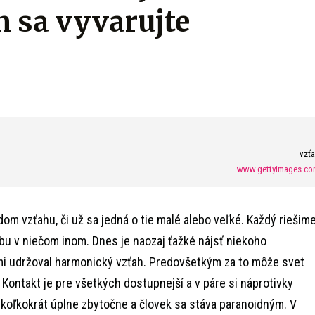
 sa vyvarujte
vzť
www.gettyimages.co
om vzťahu, či už sa jedná o tie malé alebo veľké. Každý riešim
ybu v niečom inom. Dnes je naozaj ťažké nájsť niekoho
mi udržoval harmonický vzťah. Predovšetkým za to môže svet
. Kontakt je pre všetkých dostupnejší a v páre si náprotivky
to koľkokrát úplne zbytočne a človek sa stáva paranoidným. V