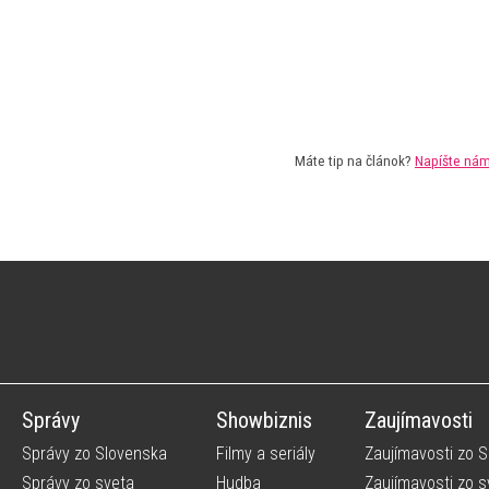
Máte tip na článok?
Napíšte ná
Správy
Showbiznis
Zaujímavosti
Správy zo Slovenska
Filmy a seriály
Zaujímavosti zo 
Správy zo sveta
Hudba
Zaujímavosti zo s