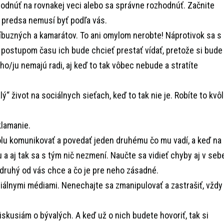
dnúť na rovnakej veci alebo sa správne rozhodnúť. Začnite
 predsa nemusí byť podľa vás.
buzných a kamarátov. To ani omylom nerobte! Náprotivok sa s
a postupom času ich bude chcieť prestať vídať, pretože si bude
 ho/ju nemajú radi, aj keď to tak vôbec nebude a stratíte
ý“ život na sociálnych sieťach, keď to tak nie je. Robíte to kvôl
klamanie.
lu komunikovať a povedať jeden druhému čo mu vadí, a keď na
 a aj tak sa s tým nič nezmení. Naučte sa vidieť chyby aj v seb
 druhý od vás chce a čo je pre neho zásadné.
iálnymi médiami. Nenechajte sa zmanipulovať a zastrašiť, vždy
iskusiám o bývalých. A keď už o nich budete hovoriť, tak si