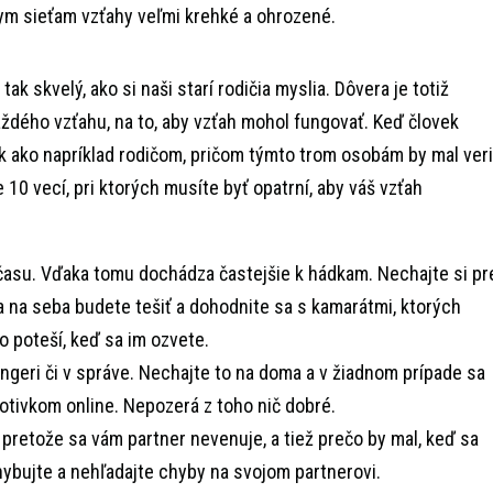
ym sieťam vzťahy veľmi krehké a ohrozené.
tak skvelý, ako si naši starí rodičia myslia. Dôvera je totiž
dého vzťahu, na to, aby vzťah mohol fungovať. Keď človek
ak ako napríklad rodičom, pričom týmto trom osobám by mal veri
 je 10 vecí, pri ktorých musíte byť opatrní, aby váš vzťah
 času. Vďaka tomu dochádza častejšie k hádkam. Nechajte si pr
a na seba budete tešiť a dohodnite sa s kamarátmi, ktorých
to poteší, keď sa im ozvete.
geri či v správe. Nechajte to na doma a v žiadnom prípade sa
otivkom online. Nepozerá z toho nič dobré.
 pretože sa vám partner nevenuje, a tiež prečo by mal, keď sa
ybujte a nehľadajte chyby na svojom partnerovi.