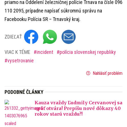
priamo na Oddelení železničnej polície Trnava na čísle 096
110 2095, prípadne napísať súkromnú správu na
Facebooku Polícia SR – Trnavský kraj.
ZDIEĽAŤ
VIAC K TÉME
incident
polícia slovenskej republiky
vysetrovanie
Nahlásiť problém
PODOBNÉ ČLÁNKY
Kauza vraždy Ľudmily Cervanovej sa
opäť otvára! Prepíšu nové dôkazy 40
rokov starú vraždu?!