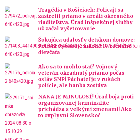
Tragédia v Košiciach: Policajt sa
zastrelil priamo v areáli okresného
riaditeľstva. Úrad inšpekčnej služby
už začal vyšetrovanie
Šokujúca udalosť v detskom domove:
Polícia vyšetruje úmrtie 19-ročného
dievčaťa
Ako sa to mohlo stať? Vojnový
veterán okradnutý priamo počas
osláv SNP! Páchateľ je v rukách
polície, ale hanba zostáva
NAKA JE MINULOSŤ! Úrad boja proti
organizovanej kriminalite
prichádza s veľkými zmenami! Ako
to ovplyvní Slovensko?