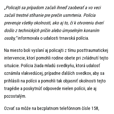
„Policajti sa prípadom začali ihneď zaoberať a vo veci
začali trestné stíhanie pre prečin usmrtenia. Polícia
preveruje všetky okolnosti, ako aj to, či k otvoreniu dverí
došlo z technických príčin alebo úmyselným konaním
osoby,“
informovala o udalosti trnavská polícia.
Na miesto boli vyslaní aj policajti z tímu posttraumatickej
intervencie, ktorí pomohli rodine obete pri zvládnutí tejto
situácie. Polícia žiada mladú svedkyňu, ktorá udalosť
oznámila vlakvedúcej, prípadne ďalších svedkov, aby sa
prihlásili na polícii a pomohli tak objasniť okolnosti tejto
tragédie a poskytnúť odpovede nielen polícii, ale aj
pozostalým.
Ozvať sa môže na bezplatnom telefónnom čísle 158,