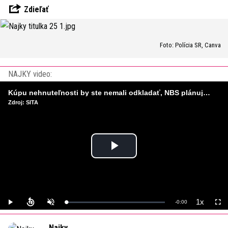
Zdieľať
Foto: Polícia SR, Canva
NAJKY video:
Kúpu nehnuteľnosti by ste nemali odkladať, NBS plánuje sprísniť pravidlá pri hypotékach
Zdroj: SITA
Play
Video
1x
Remaining
-
0:00
Loaded
:
Play
Unmute
Playback
Full
0%
Rate
Time
Najky