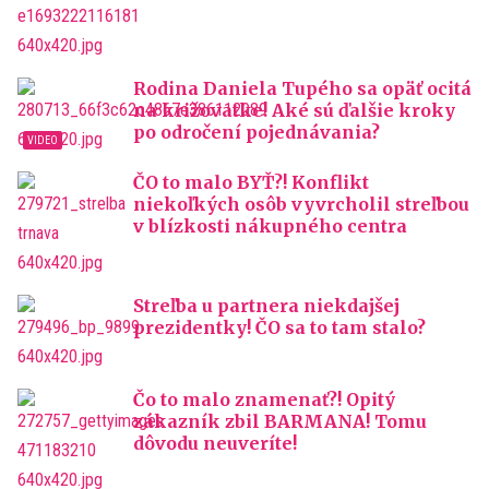
Rodina Daniela Tupého sa opäť ocitá
na križovatke! Aké sú ďalšie kroky
po odročení pojednávania?
ČO to malo BYŤ?! Konflikt
niekoľkých osôb vyvrcholil streľbou
v blízkosti nákupného centra
Streľba u partnera niekdajšej
prezidentky! ČO sa to tam stalo?
Čo to malo znamenať?! Opitý
zákazník zbil BARMANA! Tomu
dôvodu neuveríte!