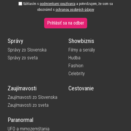
Súhlasím s
podmienkami používania
a potvrdzujem, že som sa
oboznámil s
ochranou osobných údajov
Prihlásiť sa na odber
Správy
Showbiznis
Správy zo Slovenska
Filmy a seriály
Správy zo sveta
Hudba
Fashion
Celebrity
Zaujímavosti
Cestovanie
Zaujímavosti zo Slovenska
Zaujímavosti zo sveta
Paranormal
UFO a mimozemštania