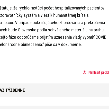
atuje, že rýchlo rastúci počet hospitalizovaných pacientov
zdravotnícky systém a viesť k humanitárnej kríze s
mocou. V prípade pokračujúceho zhoršovania a prekročenia
aných bude Slovensko podľa schváleného materiálu na prahu
 tejto fáze odporúčame prijatím uznesenia vlády vypnúť COVID
celonárodné obmedzenia,“ píše sa v dokumente.
Nahlásiť prob
RAZ TÝŽDENNE