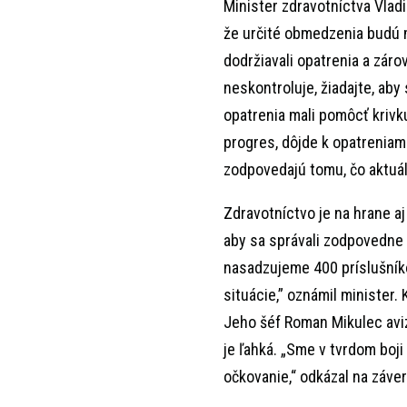
Minister zdravotníctva Vladi
že určité obmedzenia budú m
dodržiavali opatrenia a zárov
neskontroluje, žiadajte, aby
opatrenia mali pomôcť krivk
progres, dôjde k opatreniam
zodpovedajú tomu, čo aktuá
Zdravotníctvo je na hrane a
aby sa správali zodpovedne 
nasadzujeme 400 príslušníko
situácie,” oznámil minister.
Jeho šéf Roman Mikulec aviz
je ľahká. „Sme v tvrdom boji
očkovanie,“ odkázal na záver