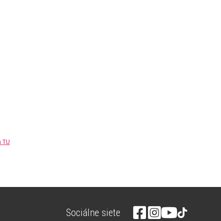
m TU
Sociálne siete