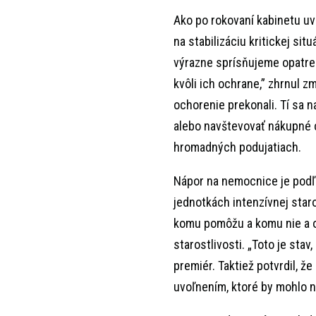
Ako po rokovaní kabinetu uv
na stabilizáciu kritickej si
výrazne sprísňujeme opatre
kvôli ich ochrane,” zhrnul z
ochorenie prekonali. Tí sa 
alebo navštevovať nákupné c
hromadných podujatiach.
Nápor na nemocnice je podľa
jednotkách intenzívnej staro
komu pomôžu a komu nie a o
starostlivosti. „Toto je stav
premiér. Taktiež potvrdil,
uvoľnením, ktoré by mohlo na