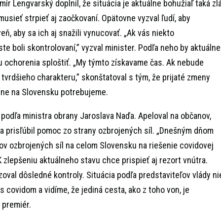
mír Lengvarský doplnil, že situácia je aktuálne bohužiaľ taká zlá
usieť strpieť aj zaočkovaní. Opätovne vyzval ľudí, aby
eň, aby sa ich aj snažili vynucovať. „Ak vás niekto
 ste boli skontrolovaní,” vyzval minister. Podľa neho by aktuálne
u ochorenia sploštiť. „My týmto získavame čas. Ak nebude
 tvrdšieho charakteru,” skonštatoval s tým, že prijaté zmeny
lne na Slovensku potrebujeme.
j podľa ministra obrany Jaroslava Naďa. Apeloval na občanov,
a prisľúbil pomoc zo strany ozbrojených síl. „Dnešným dňom
v ozbrojených síl na celom Slovensku na riešenie covidovej
 K zlepšeniu aktuálneho stavu chce prispieť aj rezort vnútra.
oval dôsledné kontroly. Situácia podľa predstaviteľov vlády ni
 s covidom a vidíme, že jediná cesta, ako z toho von, je
 premiér.