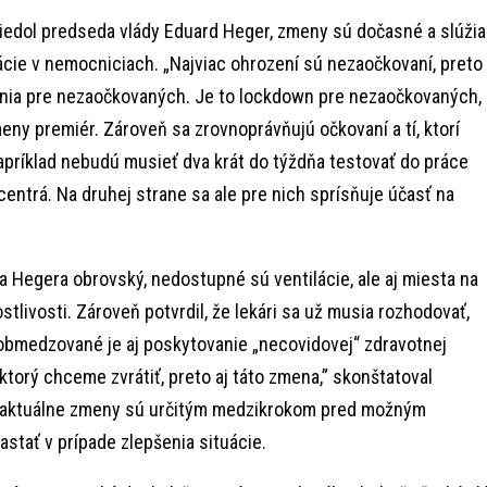
iedol predseda vlády Eduard Heger, zmeny sú dočasné a slúžia
tuácie v nemocniciach. „Najviac ohrození sú nezaočkovaní, preto
nia pre nezaočkovaných. Je to lockdown pre nezaočkovaných,
meny premiér. Zároveň sa zrovnoprávňujú očkovaní a tí, ktorí
napríklad nebudú musieť dva krát do týždňa testovať do práce
entrá. Na druhej strane sa ale pre nich sprísňuje účasť na
 Hegera obrovský, nedostupné sú ventilácie, ale aj miesta na
stlivosti. Zároveň potvrdil, že lekári sa už musia rozhodovať,
bmedzované je aj poskytovanie „necovidovej“ zdravotnej
, ktorý chceme zvrátiť, preto aj táto zmena,” skonštatoval
 že aktuálne zmeny sú určitým medzikrokom pred možným
stať v prípade zlepšenia situácie.