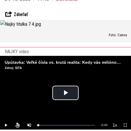
Zdieľať
Foto: Canva
NAJKY video:
Upútavka: Veľké čísla vs. krutá realita: Kedy vás miliónový influencer v kampani vytočí do nepríčetnosti?
Zdroj: SITA
Play
Video
1x
Remaining
-
0:00
Loaded
:
Play
Unmute
Playback
Full
0%
Rate