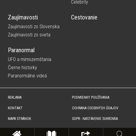
Celebrity
Zaujímavosti
Cestovanie
Zaujímavosti zo Slovenska
Zaujímavosti zo sveta
Paranormal
UFO a mimozemštania
Čierne historky
Paranormálne videá
REKLAMA
PODMIENKY POUŽÍVANIA
KONTAKT
OCHRANA OSOBNÝCH ÚDAJOV
MAPA STRÁNOK
GDPR - NASTAVENIE SUKROMIA
Copyright © SITA Slovenská tlačová agentúra a.s. Všetky práva vyhradené. Vyhradzujeme si právo udeľovať
súhlas na rozmnožovanie, šírenie a na verejný prenos obsahu. Na tejto stránke môžu byť umiestnené reklamné