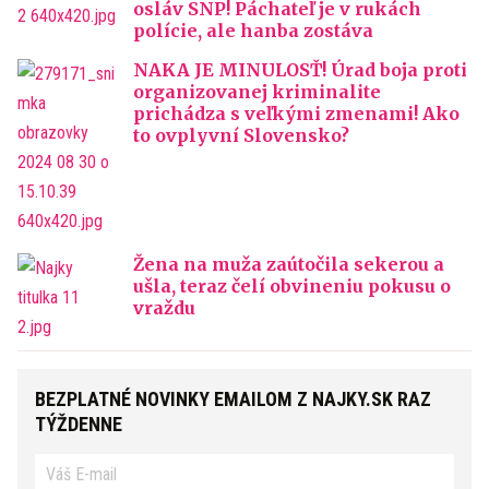
osláv SNP! Páchateľ je v rukách
polície, ale hanba zostáva
NAKA JE MINULOSŤ! Úrad boja proti
organizovanej kriminalite
prichádza s veľkými zmenami! Ako
to ovplyvní Slovensko?
Žena na muža zaútočila sekerou a
ušla, teraz čelí obvineniu pokusu o
vraždu
BEZPLATNÉ NOVINKY EMAILOM Z NAJKY.SK RAZ
TÝŽDENNE