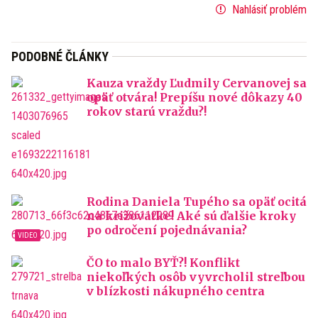
Nahlásiť problém
PODOBNÉ ČLÁNKY
Kauza vraždy Ľudmily Cervanovej sa
opäť otvára! Prepíšu nové dôkazy 40
rokov starú vraždu?!
Rodina Daniela Tupého sa opäť ocitá
na križovatke! Aké sú ďalšie kroky
po odročení pojednávania?
ČO to malo BYŤ?! Konflikt
niekoľkých osôb vyvrcholil streľbou
v blízkosti nákupného centra