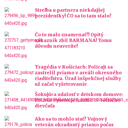
Streľba u partnera niekdajšej
prezidentky! ČO sa to tam stalo?
Čo to malo znamenať?! Opitý
zákazník zbil BARMANA! Tomu
dôvodu neuveríte!
Tragédia v Košiciach: Policajt sa
zastrelil priamo v areáli okresného
riaditeľstva. Úrad inšpekčnej služby
už začal vyšetrovanie
Šokujúca udalosť v detskom domove:
Polícia vyšetruje úmrtie 19-ročného
dievčaťa
Ako sa to mohlo stať? Vojnový
veterán okradnutý priamo počas