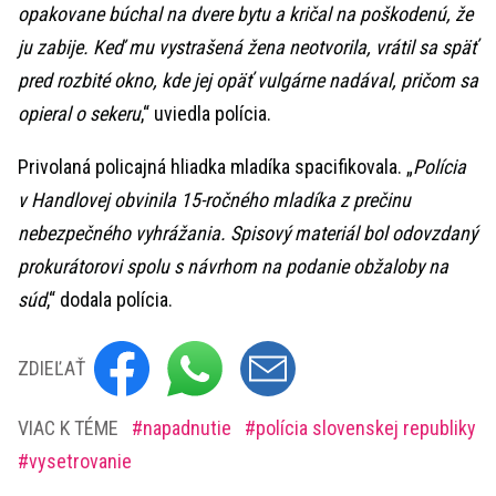
opakovane búchal na dvere bytu a kričal na poškodenú, že
ju zabije. Keď mu vystrašená žena neotvorila, vrátil sa späť
pred rozbité okno, kde jej opäť vulgárne nadával, pričom sa
opieral o sekeru
,“ uviedla polícia.
Privolaná policajná hliadka mladíka spacifikovala. „
Polícia
v Handlovej obvinila 15-ročného mladíka z prečinu
nebezpečného vyhrážania. Spisový materiál bol odovzdaný
prokurátorovi spolu s návrhom na podanie obžaloby na
súd
,“ dodala polícia.
ZDIEĽAŤ
VIAC K TÉME
napadnutie
polícia slovenskej republiky
vysetrovanie