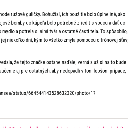
hode ružové guličky. Bohužiaľ, ich použitie bolo úplne iné, ako
lejové bomby do kúpeľa bolo potrebné zriediť s vodou a dať do
o mydlo a potrela si nimi tvár a ostatné časti tela. To spôsobilo,
o jej niekoľko dní, kým to všetko zmyla pomocou citrónovej šťav
edala, že tejto značke ostane naďalej verná a už si na to bude
naučenie aj pre ostatných, aby nedopadli v tom lepšom prípade,
swansea/status/664544143528632320/photo/1?