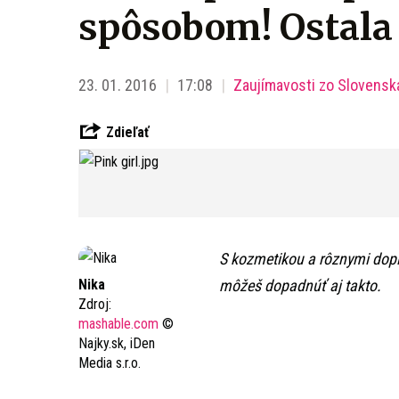
spôsobom! Ostala 
23. 01. 2016
17:08
Zaujímavosti zo Slovensk
Zdieľať
S kozmetikou a rôznymi dop
Nika
môžeš dopadnúť aj takto.
Zdroj:
mashable.com
©
Najky.sk, iDen
Media s.r.o.