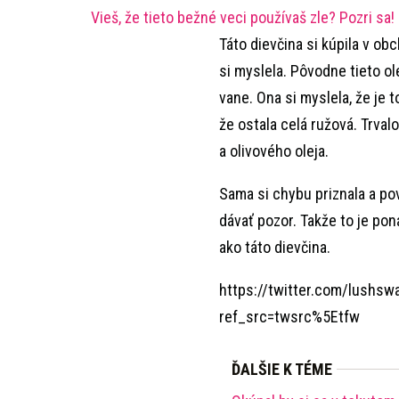
Vieš, že tieto bežné veci používaš zle? Pozri sa!
Táto dievčina si kúpila v obc
si myslela. Pôvodne tieto o
vane. Ona si myslela, že je t
že ostala celá ružová. Trval
a olivového oleja.
Sama si chybu priznala a pov
dávať pozor. Takže to je po
ako táto dievčina.
https://twitter.com/lush
ref_src=twsrc%5Etfw
ĎALŠIE K TÉME