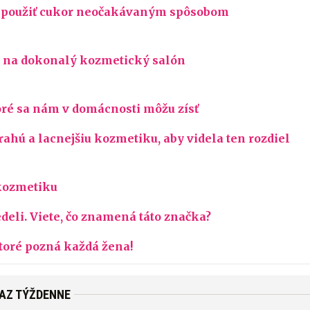
te použiť cukor neočakávaným spôsobom
o na dokonalý kozmetický salón
toré sa nám v domácnosti môžu zísť
ahú a lacnejšiu kozmetiku, aby videla ten rozdiel
 kozmetiku
deli. Viete, čo znamená táto značka?
toré pozná každá žena!
RAZ TÝŽDENNE