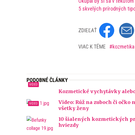
Okúpal by si sa v tekutom 
5 skvelých prírodných tip
ZDIEĽAŤ
VIAC K TÉME
kozmetik
PODOBNÉ ČLÁNKY
Kozmetické vychytávky alebo 
Video: Rúž na zuboch či očko 
všetky ženy
10 šialených kozmetických pr
hviezdy