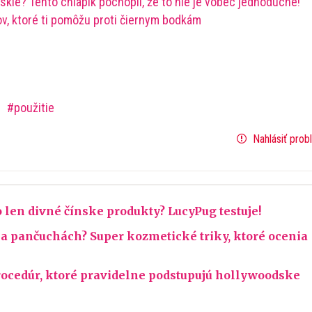
skle? Tento chlapík pochopil, že to nie je vôbec jednoduché!
ov, ktoré ti pomôžu proti čiernym bodkám
a
použitie
Nahlásiť prob
len divné čínske produkty? LucyPug testuje!
na pančuchách? Super kozmetické triky, ktoré ocenia
ocedúr, ktoré pravidelne podstupujú hollywoodske