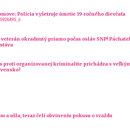
move: Polícia vyšetruje úmrtie 19-ročného dievčaťa
 veterán okradnutý priamo počas osláv SNP! Páchateľ
ostáva
proti organizovanej kriminalite prichádza s veľký
ovensko?
u a ušla, teraz čelí obvineniu pokusu o vraždu