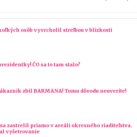
koľkých osôb vyvrcholil streľbou v blízkosti
prezidentky! ČO sa to tam stalo?
 zákazník zbil BARMANA! Tomu dôvodu neuveríte!
 sa zastrelil priamo v areáli okresného riaditeľstva.
al vyšetrovanie