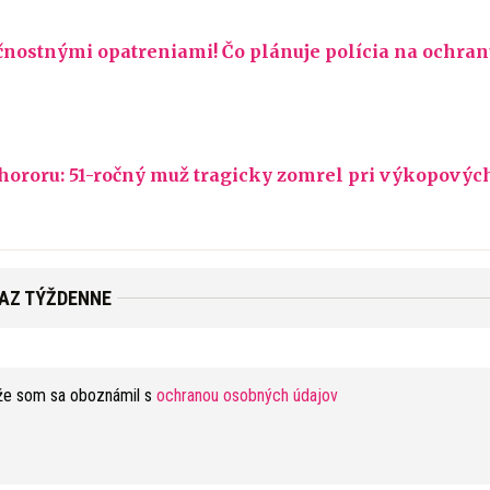
ečnostnými opatreniami! Čo plánuje polícia na ochra
 hororu: 51-ročný muž tragicky zomrel pri výkopovýc
RAZ TÝŽDENNE
že som sa oboznámil s
ochranou osobných údajov