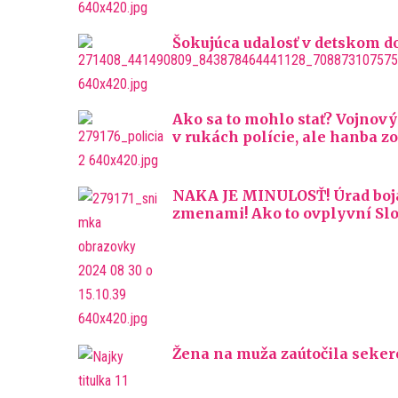
Šokujúca udalosť v detskom do
Ako sa to mohlo stať? Vojnový
v rukách polície, ale hanba z
NAKA JE MINULOSŤ! Úrad boja 
zmenami! Ako to ovplyvní Sl
Žena na muža zaútočila sekero