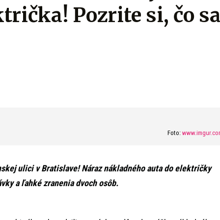
rička! Pozrite si, čo s
Foto:
www.imgur.co
skej ulici v Bratislave! Náraz nákladného auta do električky
vky a ľahké zranenia dvoch osôb.