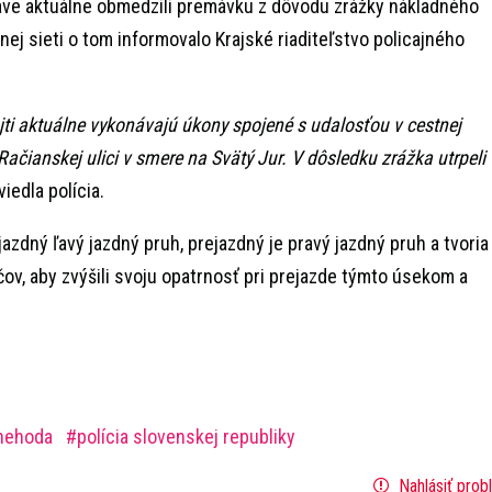
slave aktuálne obmedzili premávku z dôvodu zrážky nákladného
lnej sieti o tom informovalo Krajské riaditeľstvo policajného
ajti aktuálne vykonávajú úkony spojené s udalosťou v cestnej
Račianskej ulici v smere na Svätý Jur. V dôsledku zrážka utrpeli
iedla polícia.
zdný ľavý jazdný pruh, prejazdný je pravý jazdný pruh a tvoria
ičov, aby zvýšili svoju opatrnosť pri prejazde týmto úsekom a
 nehoda
polícia slovenskej republiky
Nahlásiť prob