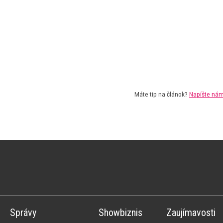
Máte tip na článok?
Napíšte ná
Správy
Showbiznis
Zaujímavosti