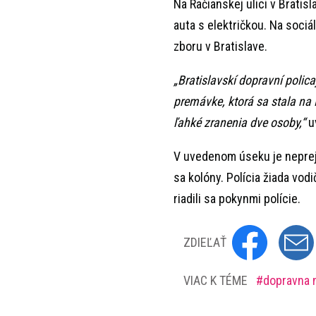
Na Račianskej ulici v Brati
auta s električkou. Na sociá
zboru v Bratislave.
„Bratislavskí dopravní polic
premávke, ktorá sa stala na 
ľahké zranenia dve osoby,“
uv
V uvedenom úseku je nepreja
sa kolóny. Polícia žiada vod
riadili sa pokynmi polície.
ZDIEĽAŤ
VIAC K TÉME
dopravna