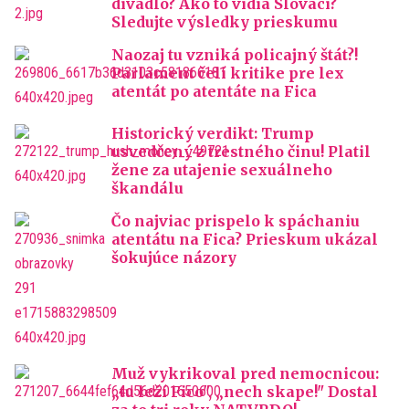
divadlo? Ako to vidia Slováci?
Sledujte výsledky prieskumu
Naozaj tu vzniká policajný štát?!
Parlament čelí kritike pre lex
atentát po atentáte na Fica
Historický verdikt: Trump
usvedčený z trestného činu! Platil
žene za utajenie sexuálneho
škandálu
Čo najviac prispelo k spáchaniu
atentátu na Fica? Prieskum ukázal
šokujúce názory
Muž vykrikoval pred nemocnicou:
„tu leží Fico", „nech skape!" Dostal