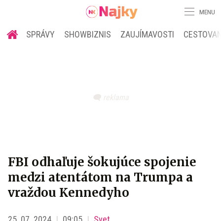
MENU
SPRÁVY
SHOWBIZNIS
ZAUJÍMAVOSTI
CESTOVAN
FBI odhaľuje šokujúce spojenie
medzi atentátom na Trumpa a
vraždou Kennedyho
25. 07. 2024
09:05
Svet