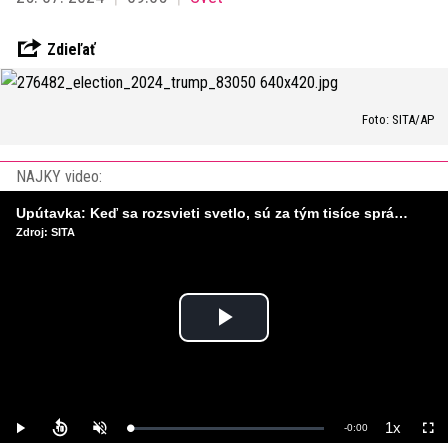
Zdieľať
Foto: SITA/AP
NAJKY video:
Upútavka: Keď sa rozsvieti svetlo, sú za tým tisíce správnych rozhodnutí. Ako vzniká infraštruktúra, ktorú nevnímame?
Zdroj: SITA
Play
Video
1x
Remaining
-
0:00
Loaded
:
Play
Unmute
Playback
Full
0%
Rate