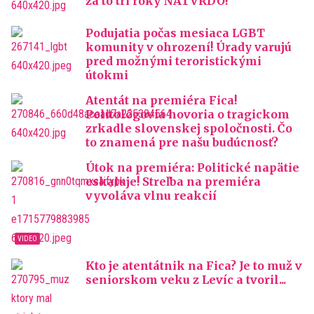
za to tri roky NATVRDO!
Podujatia počas mesiaca LGBT
komunity v ohrození! Úrady varujú
pred možnými teroristickými
útokmi
Atentát na premiéra Fica!
Politológovia hovoria o tragickom
zrkadle slovenskej spoločnosti. Čo
to znamená pre našu budúcnosť?
Útok na premiéra: Politické napätie
eskaluje! Streľba na premiéra
vyvoláva vlnu reakcií
Kto je atentátnik na Fica? Je to muž v
seniorskom veku z Levíc a tvoril...