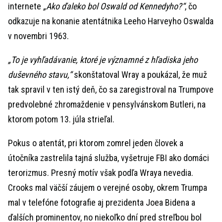
internete
„Ako ďaleko bol Oswald od Kennedyho?“
, čo
odkazuje na konanie atentátnika Leeho Harveyho Oswalda
v novembri 1963.
„To je vyhľadávanie, ktoré je významné z hľadiska jeho
duševného stavu,“
skonštatoval Wray a poukázal, že muž
tak spravil v ten istý deň, čo sa zaregistroval na Trumpove
predvolebné zhromaždenie v pensylvánskom Butleri, na
ktorom potom 13. júla strieľal.
Pokus o atentát, pri ktorom zomrel jeden človek a
útočníka zastrelila tajná služba, vyšetruje FBI ako domáci
terorizmus. Presný motív však podľa Wraya nevedia.
Crooks mal väčší záujem o verejné osoby, okrem Trumpa
mal v telefóne fotografie aj prezidenta Joea Bidena a
ďalších prominentov, no niekoľko dní pred streľbou bol