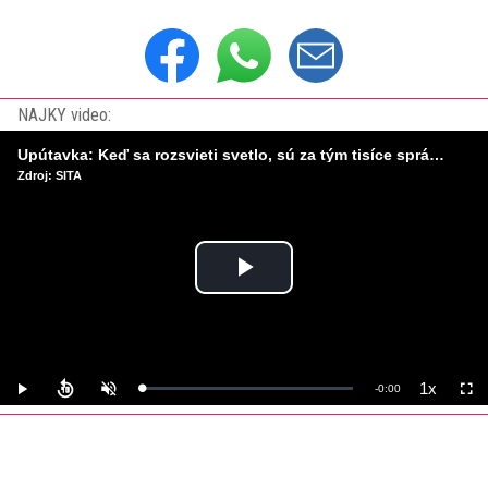
NAJKY video:
Upútavka: Keď sa rozsvieti svetlo, sú za tým tisíce správnych rozhodnutí. Ako vzniká infraštruktúra, ktorú nevnímame?
Zdroj: SITA
Play
Video
1x
Remaining
-
0:00
Loaded
:
Play
Unmute
Playback
Full
0%
Rate
Time