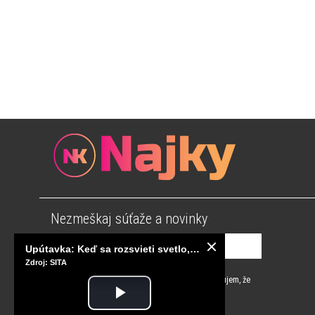
Nezmeškaj súťaže a novinky
Upútavka: Keď sa rozsvieti svetlo, sú za tým tisíce správnych rozhodnutí. Ako vzniká infraštruktúra, ktorú nevnímame?
Zdroj: SITA
Súhlasím s
podmienkami používania
a potvrdzujem, že
som sa oboznámil s
ochranou osobných údajov
Play