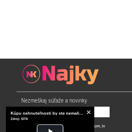
Nezmeškaj súťaže a novinky
Kúpu nehnuteľnosti by ste nemali odkladať, NBS plánuje sprísniť pravidlá pri hypotékach
Zdroj: SITA
Súhlasím s
podmienkami používania
a potvrdzujem, že