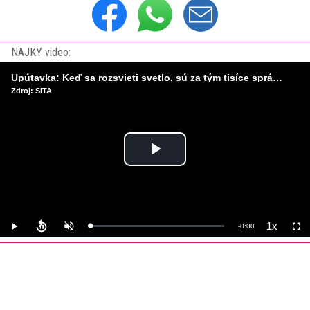
NAJKY video:
Upútavka: Keď sa rozsvieti svetlo, sú za tým tisíce správnych rozhodnutí. Ako vzniká infraštruktúra, ktorú nevnímame?
Zdroj: SITA
Play
Video
1x
Remaining
-
0:00
Loaded
:
Play
Unmute
Playback
Full
0%
Rate
Time