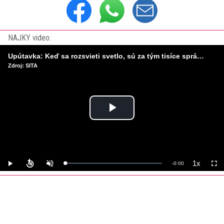
NAJKY video:
Upútavka: Keď sa rozsvieti svetlo, sú za tým tisíce správnych rozhodnutí. Ako vzniká infraštruktúra, ktorú nevnímame?
Zdroj: SITA
Play
Video
1x
Remaining
-
0:00
Loaded
:
Play
Unmute
Playback
Full
0%
Rate
Time